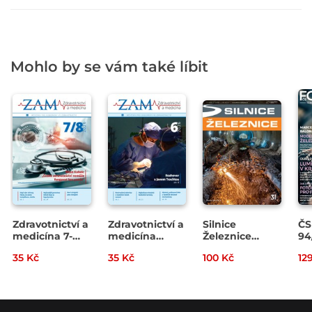
Mohlo by se vám také líbit
Zdravotnictví a
Zdravotnictví a
Silnice
ČS
medicína 7-
medicína
Železnice
94
8/2026
06/2026
3/2026
35 Kč
35 Kč
100 Kč
12