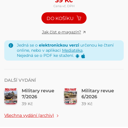
39
Kč
Cena vč. DPH
DO KOŠÍKU
Jak číst e-magazín?
Jedná se o
elektronickou verzi
určenou ke čtení
online, nebo v aplikaci
Mediatéka
.
Nejedná se o PDF ke stažení.
DALŠÍ VYDÁNÍ
Military revue
Military revue
7/2026
6/2026
39 Kč
39 Kč
Všechna vydání (archiv)