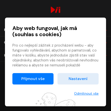
digiport.cz © 2026
Aby web fungoval, jak má
NÁKUP
(souhlas s cookies)
O SPOLEČNOSTI
Pro co nejlepší zážitek z procházení webu - aby
fungovalo vyhledávání, abychom si pamatovali, co
máte v košíku, abyste jednoduše zjistili stav vaší
KONTAKT
objednávky, abychom vás neobtěžovali nevhodnou
reklamou a abyste se nemuseli pokaždé
přihlašovat.
Proto od vás potřebujeme souhlas se
Přijmout vše
Nastavení
zpracováním souborů cookies
, tj. malých souborů,
které se dočasně ukládají ve vašem prohlížeči.
Děkujeme, že nám ho dáte a pomůžete nám tak
Odmítnout vše
web zlepšovat.