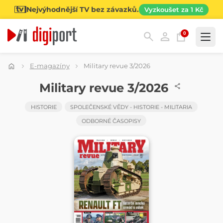
Nejvýhodnější TV bez závazků.
Vyzkoušet za 1 Kč
0
Kategorie
E-magazíny
Military revue 3/2026
ČASOPIS
Military revue 3/2026
HISTORIE
SPOLEČENSKÉ VĚDY - HISTORIE - MILITARIA
ODBORNÉ ČASOPISY