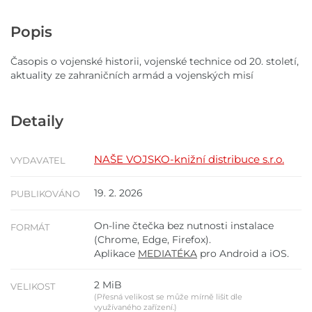
Popis
Časopis o vojenské historii, vojenské technice od 20. století,
aktuality ze zahraničních armád a vojenských misí
Detaily
NAŠE VOJSKO-knižní distribuce s.r.o.
VYDAVATEL
19. 2. 2026
PUBLIKOVÁNO
On-line čtečka bez nutnosti instalace
FORMÁT
(Chrome, Edge, Firefox).
Aplikace
MEDIATÉKA
pro Android a iOS.
2 MiB
VELIKOST
(Přesná velikost se může mírně lišit dle
využívaného zařízení.)