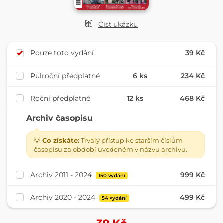
Číst ukázku
Pouze toto vydání
39 Kč
Půlroční předplatné
6 ks
234 Kč
Roční předplatné
12 ks
468 Kč
Archiv časopisu
💡
Co získáte:
Trvalý přístup ke starším číslům
časopisu za období uvedeném v názvu archivu.
Archiv 2011 - 2024
999 Kč
150 vydání
Archiv 2020 - 2024
499 Kč
54 vydání