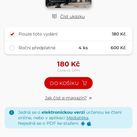
Číst ukázku
Pouze toto vydání
180 Kč
Roční předplatné
4 ks
600 Kč
180
Kč
Cena vč. DPH
DO KOŠÍKU
Jak číst e-magazín?
Jedná se o
elektronickou verzi
určenou ke čtení
online, nebo v aplikaci
Mediatéka
.
Nejedná se o PDF ke stažení.