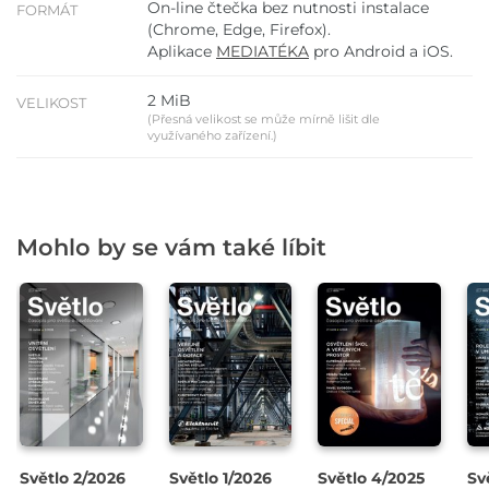
On-line čtečka bez nutnosti instalace
FORMÁT
(Chrome, Edge, Firefox).
Aplikace
MEDIATÉKA
pro Android a iOS.
2 MiB
VELIKOST
(Přesná velikost se může mírně lišit dle
využívaného zařízení.)
Mohlo by se vám také líbit
Světlo 2/2026
Světlo 1/2026
Světlo 4/2025
Sv