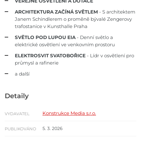
VEŘEJNÉ
OSVĚTLENÍ
A DOTACE
ARCHITEKTURA
ZAČÍNÁ SVĚTLEM
-
S architektem
Janem Schindlerem
o proměně bývalé Zengerovy
trafostanice v Kunsthalle Praha
SVĚTLO POD LUPOU EIA
- Denní světlo a
elektrické osvětlení
ve venkovním prostoru
ELEKTROSVIT SVATOBOŘICE
- Lídr v osvětlení pro
průmysl a rafinerie
a další
Detaily
Konstrukce Media s.r.o.
VYDAVATEL
5. 3. 2026
PUBLIKOVÁNO