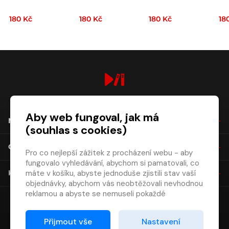
180 Kč
180 Kč
180 Kč
18
digiport.cz © 2026
Aby web fungoval, jak má
NÁKUP
(souhlas s cookies)
O SPOLEČNOSTI
Pro co nejlepší zážitek z procházení webu - aby
fungovalo vyhledávání, abychom si pamatovali, co
máte v košíku, abyste jednoduše zjistili stav vaší
KONTAKT
objednávky, abychom vás neobtěžovali nevhodnou
reklamou a abyste se nemuseli pokaždé
přihlašovat.
Proto od vás potřebujeme souhlas se
Přijmout vše
Nastavení