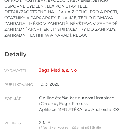
OPRAVY, POSTŘEHY, EKOLOGICKÉ A ENERGETICKY
ÚSPORNÉ BYDLENÍ, LEXIKON STAVITELE,
DETAIL/ZAOSTŘENO NA..., JAK A Z ČEHO, PRO A PROTI,
OTAZNÍKY A PARAGRAFY, FINANCE, TEPLO DOMOVA.
ZAHRADA - MĚSÍC V ZAHRADĚ, NÉVŠTEVA V ZAHRADĚ,
ZAHRADNÍ ARCHITEKT, INSPIRACE/TIPY DO ZAHRADY,
ZAHRADNÍ TECHNIKA A NÁŘADÍ, RELAX.
Detaily
Jaga Media, s. r. o.
VYDAVATEL
10. 3. 2026
PUBLIKOVÁNO
On-line čtečka bez nutnosti instalace
FORMÁT
(Chrome, Edge, Firefox).
Aplikace
MEDIATÉKA
pro Android a iOS.
2 MiB
VELIKOST
(Přesná velikost se může mírně lišit dle