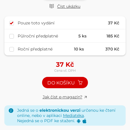
Číst ukázku
Pouze toto vydání
37 Kč
Půlroční předplatné
5 ks
185 Kč
Roční předplatné
10 ks
370 Kč
37
Kč
Cena vč. DPH
DO KOŠÍKU
Jak číst e-magazín?
Jedná se o
elektronickou verzi
určenou ke čtení
online, nebo v aplikaci
Mediatéka
.
Nejedná se o PDF ke stažení.