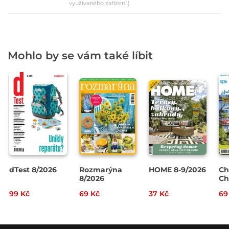
využívaného zařízení.)
Mohlo by se vám také líbit
dTest 8/2026
Rozmarýna
HOME 8-9/2026
Ch
8/2026
Ch
20
99 Kč
69 Kč
37 Kč
69