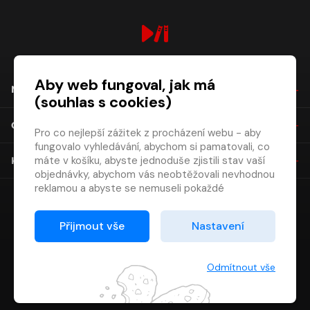
digiport.cz © 2026
Aby web fungoval, jak má
NÁKUP
(souhlas s cookies)
O SPOLEČNOSTI
Pro co nejlepší zážitek z procházení webu - aby
fungovalo vyhledávání, abychom si pamatovali, co
máte v košíku, abyste jednoduše zjistili stav vaší
KONTAKT
objednávky, abychom vás neobtěžovali nevhodnou
reklamou a abyste se nemuseli pokaždé
přihlašovat.
Proto od vás potřebujeme souhlas se
Přijmout vše
Nastavení
zpracováním souborů cookies
, tj. malých souborů,
které se dočasně ukládají ve vašem prohlížeči.
Děkujeme, že nám ho dáte a pomůžete nám tak
Odmítnout vše
web zlepšovat.