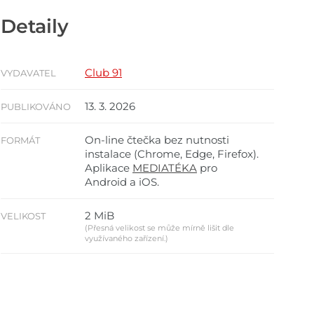
Detaily
Club 91
VYDAVATEL
13. 3. 2026
PUBLIKOVÁNO
On-line čtečka bez nutnosti
FORMÁT
instalace (Chrome, Edge, Firefox).
Aplikace
MEDIATÉKA
pro
Android a iOS.
2 MiB
VELIKOST
(Přesná velikost se může mírně lišit dle
využívaného zařízení.)