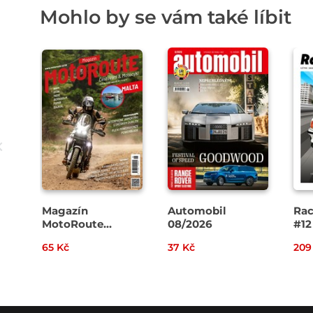
Mohlo by se vám také líbit
Magazín
Automobil
Rac
MotoRoute
08/2026
#12
4/2026
65 Kč
37 Kč
209