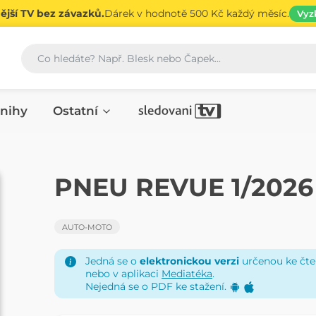
jší TV bez závazků.
Dárek v hodnotě 500 Kč každý měsíc.
Vyz
Vyhledávání
nihy
Ostatní
ČASOPIS
PNEU REVUE 1/2026
AUTO-MOTO
Jedná se o
elektronickou verzi
určenou ke čten
nebo v aplikaci
Mediatéka
.
Nejedná se o PDF ke stažení.