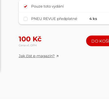
Pouze toto vydání
PNEU REVUE předplatné
4 ks
100
Kč
DO KOŠ
Cena vč. DPH
Jak číst e-magazín?