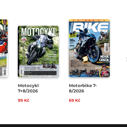
Motocykl
Motorbike 7-
Ca
7+8/2026
8/2026
Ca
99 Kč
69 Kč
79 