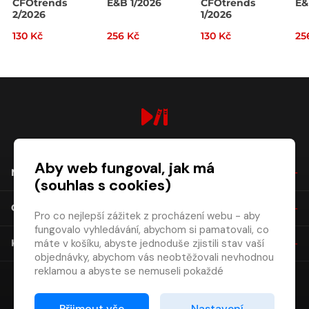
CFOtrends
E&B 1/2026
CFOtrends
E&
2/2026
1/2026
130 Kč
256 Kč
130 Kč
25
digiport.cz © 2026
Aby web fungoval, jak má
NÁKUP
(souhlas s cookies)
O SPOLEČNOSTI
Pro co nejlepší zážitek z procházení webu - aby
fungovalo vyhledávání, abychom si pamatovali, co
máte v košíku, abyste jednoduše zjistili stav vaší
KONTAKT
objednávky, abychom vás neobtěžovali nevhodnou
reklamou a abyste se nemuseli pokaždé
přihlašovat.
Proto od vás potřebujeme souhlas se
Přijmout vše
Nastavení