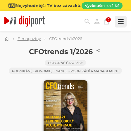
Nejvýhodnější TV bez závazků.
Vyzkoušet za 1 Kč
0
Kategorie
E-magazíny
CFOtrends 1/2026
ČASOPIS
CFOtrends 1/2026
ODBORNÉ ČASOPISY
PODNIKÁNÍ, EKONOMIE, FINANCE - PODNIKÁNÍ A MANAGEMENT