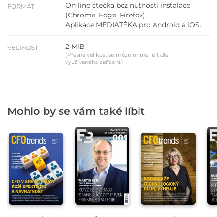
On-line čtečka bez nutnosti instalace
FORMÁT
(Chrome, Edge, Firefox).
Aplikace
MEDIATÉKA
pro Android a iOS.
2 MiB
VELIKOST
(Přesná velikost se může mírně lišit dle
využívaného zařízení.)
Mohlo by se vám také líbit