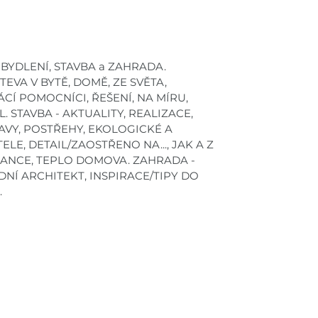
ů - BYDLENÍ, STAVBA a ZAHRADA.
ŠTEVA V BYTĚ, DOMĚ, ZE SVĚTA,
Í POMOCNÍCI, ŘEŠENÍ, NA MÍRU,
. STAVBA - AKTUALITY, REALIZACE,
AVY, POSTŘEHY, EKOLOGICKÉ A
LE, DETAIL/ZAOSTŘENO NA..., JAK A Z
INANCE, TEPLO DOMOVA. ZAHRADA -
NÍ ARCHITEKT, INSPIRACE/TIPY DO
.