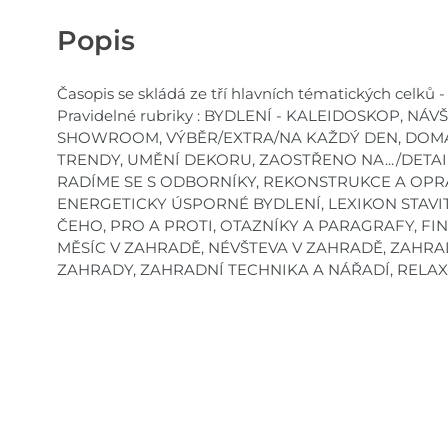
Popis
Časopis se skládá ze tří hlavních tématických celk
Pravidelné rubriky : BYDLENÍ - KALEIDOSKOP, NÁV
SHOWROOM, VÝBĚR/EXTRA/NA KAŽDÝ DEN, DOMÁC
TRENDY, UMĚNÍ DEKORU, ZAOSTŘENO NA.../DETAIL
RADÍME SE S ODBORNÍKY, REKONSTRUKCE A OPR
ENERGETICKY ÚSPORNÉ BYDLENÍ, LEXIKON STAVITE
ČEHO, PRO A PROTI, OTAZNÍKY A PARAGRAFY, F
MĚSÍC V ZAHRADĚ, NÉVŠTEVA V ZAHRADĚ, ZAHRAD
ZAHRADY, ZAHRADNÍ TECHNIKA A NÁŘADÍ, RELAX