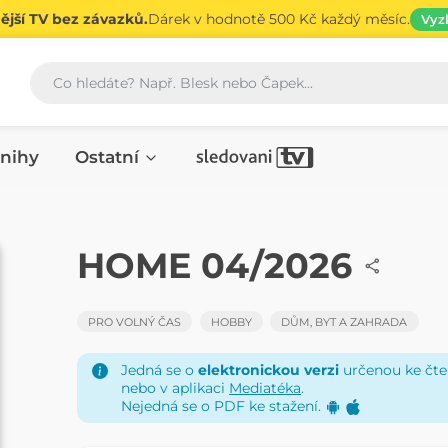
jší TV bez závazků.
Dárek v hodnotě 500 Kč každý měsíc.
Vyz
Vyhledávání
nihy
Ostatní
ČASOPIS
HOME 04/2026
PRO VOLNÝ ČAS
HOBBY
DŮM, BYT A ZAHRADA
Jedná se o
elektronickou verzi
určenou ke čten
nebo v aplikaci
Mediatéka
.
Nejedná se o PDF ke stažení.