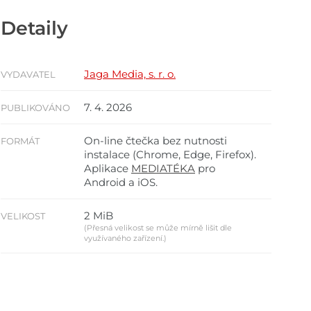
Detaily
Jaga Media, s. r. o.
VYDAVATEL
7. 4. 2026
PUBLIKOVÁNO
On-line čtečka bez nutnosti
FORMÁT
instalace (Chrome, Edge, Firefox).
Aplikace
MEDIATÉKA
pro
Android a iOS.
2 MiB
VELIKOST
(Přesná velikost se může mírně lišit dle
využívaného zařízení.)