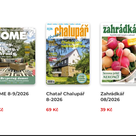
ME 8-9/2026
Chatař Chalupář
Zahrádkář
8-2026
08/2026
Kč
69 Kč
39 Kč