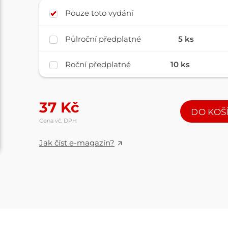
Pouze toto vydání
Půlroční předplatné
5 ks
Roční předplatné
10 ks
37
Kč
DO KOŠ
Cena vč. DPH
Jak číst e-magazín?