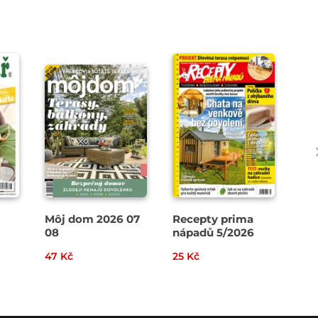
Môj dom 2026 07
Recepty prima
Pa
08
nápadů 5/2026
47 Kč
25 Kč
34 