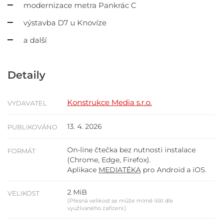
modernizace metra Pankrác C
výstavba D7 u Knovíze
a další
Detaily
Konstrukce Media s.r.o.
VYDAVATEL
13. 4. 2026
PUBLIKOVÁNO
On-line čtečka bez nutnosti instalace
FORMÁT
(Chrome, Edge, Firefox).
Aplikace
MEDIATÉKA
pro Android a iOS.
2 MiB
VELIKOST
(Přesná velikost se může mírně lišit dle
využívaného zařízení.)