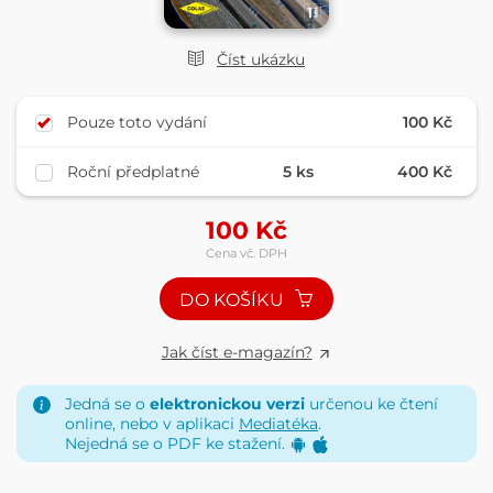
Číst ukázku
Pouze toto vydání
100 Kč
Roční předplatné
5 ks
400 Kč
100
Kč
Cena vč. DPH
DO KOŠÍKU
Jak číst e-magazín?
Jedná se o
elektronickou verzi
určenou ke čtení
online, nebo v aplikaci
Mediatéka
.
Nejedná se o PDF ke stažení.