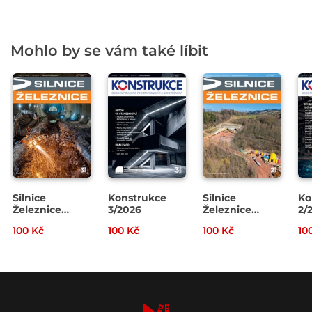
Mohlo by se vám také líbit
Silnice
Konstrukce
Silnice
Ko
Železnice
3/2026
Železnice
2/
3/2026
2/2026
100 Kč
100 Kč
100 Kč
10