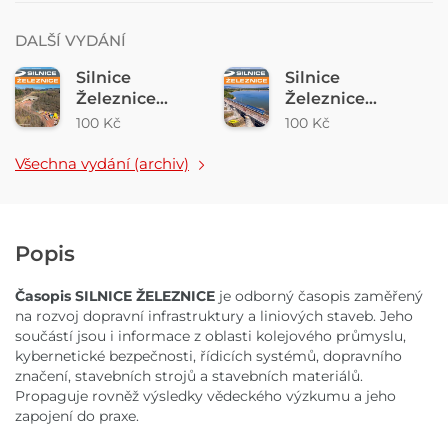
DALŠÍ VYDÁNÍ
Silnice
Silnice
Železnice
Železnice
2/2026
5/2025
100 Kč
100 Kč
Všechna vydání (archiv)
Popis
Časopis SILNICE ŽELEZNICE
je odborný časopis zaměřený
na rozvoj dopravní infrastruktury a liniových staveb. Jeho
součástí jsou i informace z oblasti kolejového průmyslu,
kybernetické bezpečnosti, řídicích systémů, dopravního
značení, stavebních strojů a stavebních materiálů.
Propaguje rovněž výsledky vědeckého výzkumu a jeho
zapojení do praxe.