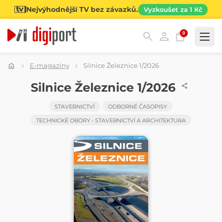
Nejvýhodnější TV bez závazků.
Vyzkoušet za 1 Kč
0
Kategorie
E-magazíny
Silnice Železnice 1/2026
ČASOPIS
Silnice Železnice 1/2026
STAVEBNICTVÍ
ODBORNÉ ČASOPISY
TECHNICKÉ OBORY - STAVEBNICTVÍ A ARCHITEKTURA