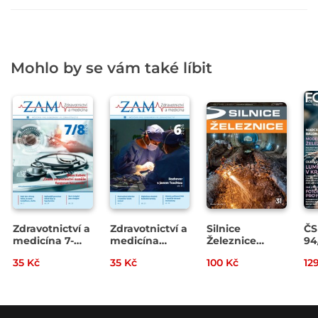
Mohlo by se vám také líbit
Zdravotnictví a
Zdravotnictví a
Silnice
ČS
medicína 7-
medicína
Železnice
94
8/2026
06/2026
3/2026
35 Kč
35 Kč
100 Kč
12