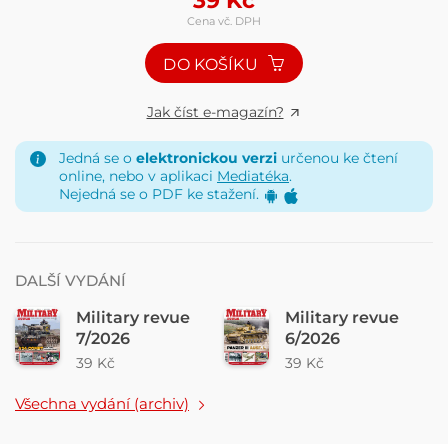
39
Kč
Cena vč. DPH
DO KOŠÍKU
Jak číst e-magazín?
Jedná se o
elektronickou verzi
určenou ke čtení
online, nebo v aplikaci
Mediatéka
.
Nejedná se o PDF ke stažení.
DALŠÍ VYDÁNÍ
Military revue
Military revue
7/2026
6/2026
39 Kč
39 Kč
Všechna vydání (archiv)