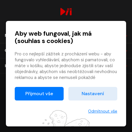
digiport.cz © 2026
Aby web fungoval, jak má
NÁKUP
(souhlas s cookies)
O SPOLEČNOSTI
Pro co nejlepší zážitek z procházení webu - aby
fungovalo vyhledávání, abychom si pamatovali, co
máte v košíku, abyste jednoduše zjistili stav vaší
KONTAKT
objednávky, abychom vás neobtěžovali nevhodnou
reklamou a abyste se nemuseli pokaždé
přihlašovat.
Proto od vás potřebujeme souhlas se
Přijmout vše
Nastavení
zpracováním souborů cookies
, tj. malých souborů,
které se dočasně ukládají ve vašem prohlížeči.
Děkujeme, že nám ho dáte a pomůžete nám tak
Odmítnout vše
web zlepšovat.