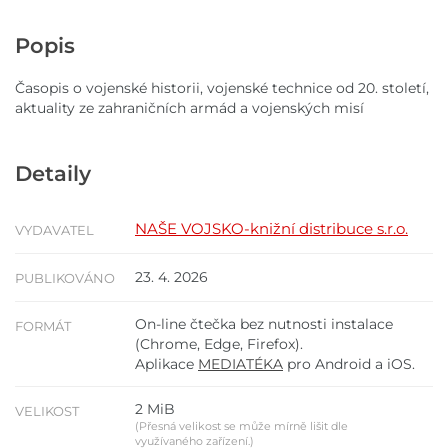
Popis
Časopis o vojenské historii, vojenské technice od 20. století,
aktuality ze zahraničních armád a vojenských misí
Detaily
NAŠE VOJSKO-knižní distribuce s.r.o.
VYDAVATEL
23. 4. 2026
PUBLIKOVÁNO
On-line čtečka bez nutnosti instalace
FORMÁT
(Chrome, Edge, Firefox).
Aplikace
MEDIATÉKA
pro Android a iOS.
2 MiB
VELIKOST
(Přesná velikost se může mírně lišit dle
využívaného zařízení.)