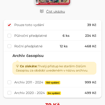
Číst ukázku
Pouze toto vydání
39 Kč
Půlroční předplatné
6 ks
234 Kč
Roční předplatné
12 ks
468 Kč
Archiv časopisu
💡
Co získáte:
Trvalý přístup ke starším číslům
časopisu za období uvedeném v názvu archivu.
Archiv 2011 - 2024
999 Kč
150 vydání
Archiv 2020 - 2024
499 Kč
54 vydání