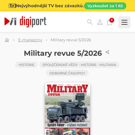
Nejvýhodnější TV bez závazků.
Vyzkoušet za 1 Kč
0
Kategorie
E-magazíny
Military revue 5/2026
ČASOPIS
Military revue 5/2026
HISTORIE
SPOLEČENSKÉ VĚDY - HISTORIE - MILITARIA
ODBORNÉ ČASOPISY