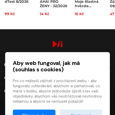
dTest 8/2026
AHA! PRO
Moje šťastná
Zá
ŽENY - 32/2026
hvězda
08
32/2026
99 Kč
14 Kč
16 Kč
47
digiport.cz © 2026
Aby web fungoval, jak má
NÁKUP
(souhlas s cookies)
O SPOLEČNOSTI
Pro co nejlepší zážitek z procházení webu - aby
fungovalo vyhledávání, abychom si pamatovali, co
máte v košíku, abyste jednoduše zjistili stav vaší
KONTAKT
objednávky, abychom vás neobtěžovali nevhodnou
reklamou a abyste se nemuseli pokaždé
přihlašovat.
Proto od vás potřebujeme souhlas se