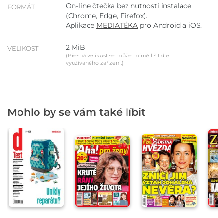
On-line čtečka bez nutnosti instalace
FORMÁT
(Chrome, Edge, Firefox).
Aplikace
MEDIATÉKA
pro Android a iOS.
2 MiB
VELIKOST
(Přesná velikost se může mírně lišit dle
využívaného zařízení.)
Mohlo by se vám také líbit