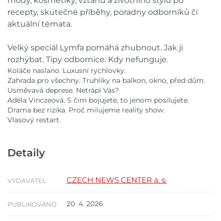
módy, kosmetiky, vztahů a životního stylu po
recepty, skutečné příběhy, poradny odborníků či
aktuální témata.
Velký speciál Lymfa pomáhá zhubnout. Jak ji
rozhýbat. Tipy odbornice. Kdy nefunguje.
Koláče naslano. Luxusní rychlovky.
Zahrada pro všechny. Truhlíky na balkon, okno, před dům.
Usměvavá deprese. Netrápí Vás?
Adéla Vinczeová. S čím bojujete, to jenom posilujete.
Drama bez rizika. Proč milujeme reality show.
Vlasový restart.
Detaily
CZECH NEWS CENTER a. s.
VYDAVATEL
20. 4. 2026
PUBLIKOVÁNO