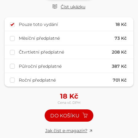
Číst ukázku
Pouze toto vydání
18 Kč
Měsíční předplatné
73 Kč
Čtvrtletní předplatné
208 Kč
Půlroční předplatné
387 Kč
Roční předplatné
701 Kč
18
Kč
Cena vč. DPH
DO KOŠÍKU
Jak číst e-magazín?