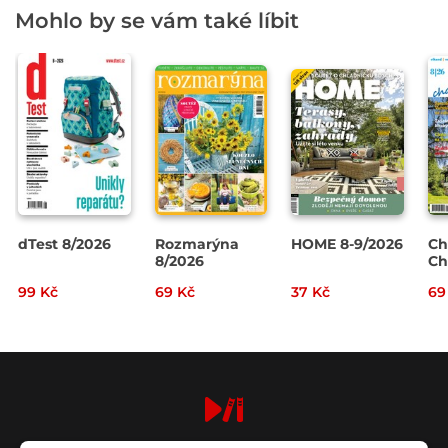
Mohlo by se vám také líbit
dTest 8/2026
Rozmarýna
HOME 8-9/2026
Ch
8/2026
Ch
20
99 Kč
69 Kč
37 Kč
69