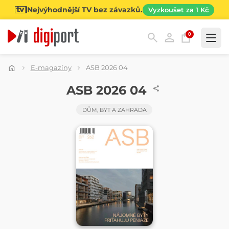
Nejvýhodnější TV bez závazků.
Vyzkoušet za 1 Kč
0
Kategorie
E-magazíny
ASB 2026 04
ČASOPIS
ASB 2026 04
DŮM, BYT A ZAHRADA