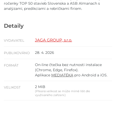
ročenky TOP 50 stavieb Slovenska a ASB Almanach s
analýzami, predikciami a rebríčkami firiem.
Detaily
JAGA GROUP, s.r.o.
VYDAVATEL
28. 4. 2026
PUBLIKOVÁNO
On-line čtečka bez nutnosti instalace
FORMÁT
(Chrome, Edge, Firefox).
Aplikace
MEDIATÉKA
pro Android a iOS.
2 MiB
VELIKOST
(Přesná velikost se může mírně lišit dle
využívaného zařízení.)