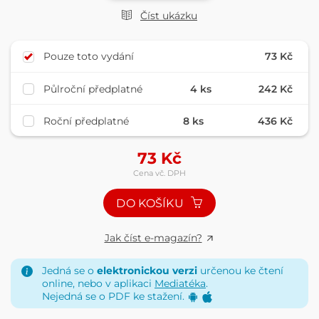
Číst ukázku
Pouze toto vydání
73 Kč
Půlroční předplatné
4 ks
242 Kč
Roční předplatné
8 ks
436 Kč
73
Kč
Cena vč. DPH
DO KOŠÍKU
Jak číst e-magazín?
Jedná se o
elektronickou verzi
určenou ke čtení
online, nebo v aplikaci
Mediatéka
.
Nejedná se o PDF ke stažení.