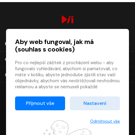
digiport.cz © 2026
Aby web fungoval, jak má
NÁKUP
(souhlas s cookies)
O SPOLEČNOSTI
Pro co nejlepší zážitek z procházení webu - aby
fungovalo vyhledávání, abychom si pamatovali, co
máte v košíku, abyste jednoduše zjistili stav vaší
KONTAKT
objednávky, abychom vás neobtěžovali nevhodnou
reklamou a abyste se nemuseli pokaždé
přihlašovat.
Proto od vás potřebujeme souhlas se
Přijmout vše
Nastavení
zpracováním souborů cookies
, tj. malých souborů,
které se dočasně ukládají ve vašem prohlížeči.
Děkujeme, že nám ho dáte a pomůžete nám tak
Odmítnout vše
web zlepšovat.