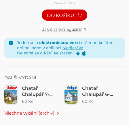
Cena vč. DPH
DO KOŠÍKU
Jak číst e-magazín?
Jedná se o
elektronickou verzi
určenou ke čtení
online, nebo v aplikaci
Mediatéka
.
Nejedná se o PDF ke stažení.
DALŠÍ VYDÁNÍ
Chatař
Chatař
Chalupář 7-
Chalupář 6-
2026
2026
60 Kč
60 Kč
Všechna vydání (archiv)