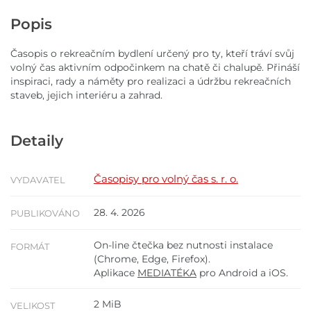
Popis
Časopis o rekreačním bydlení určený pro ty, kteří tráví svůj
volný čas aktivním odpočinkem na chatě či chalupě. Přináší
inspiraci, rady a náměty pro realizaci a údržbu rekreačních
staveb, jejich interiéru a zahrad.
Detaily
Časopisy pro volný čas s. r. o.
VYDAVATEL
28. 4. 2026
PUBLIKOVÁNO
On-line čtečka bez nutnosti instalace
FORMÁT
(Chrome, Edge, Firefox).
Aplikace
MEDIATÉKA
pro Android a iOS.
2 MiB
VELIKOST