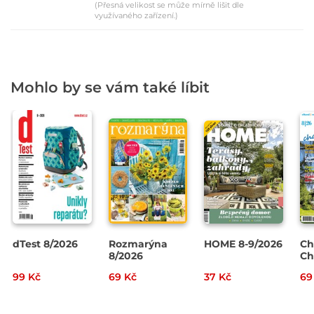
(Přesná velikost se může mírně lišit dle
využívaného zařízení.)
Mohlo by se vám také líbit
dTest 8/2026
Rozmarýna
HOME 8-9/2026
Ch
8/2026
Ch
20
99 Kč
69 Kč
37 Kč
69