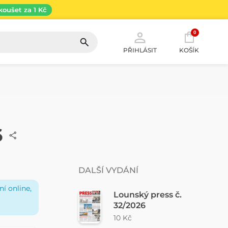
koušet za 1 Kč
0
PŘIHLÁSIT
KOŠÍK
6
DALŠÍ VYDÁNÍ
í online,
Lounský press č.
32/2026
10 Kč