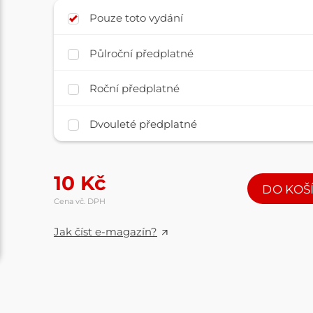
Pouze toto vydání
Půlroční předplatné
Roční předplatné
Dvouleté předplatné
10
Kč
DO KOŠ
Cena vč. DPH
Jak číst e-magazín?