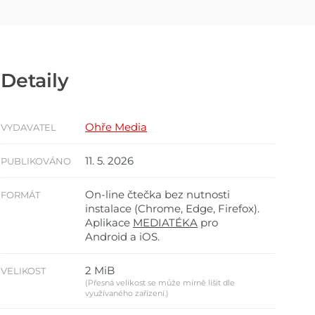
Detaily
Ohře Media
VYDAVATEL
11. 5. 2026
PUBLIKOVÁNO
On-line čtečka bez nutnosti
FORMÁT
instalace (Chrome, Edge, Firefox).
Aplikace
MEDIATÉKA
pro
Android a iOS.
2 MiB
VELIKOST
(Přesná velikost se může mírně lišit dle
využívaného zařízení.)