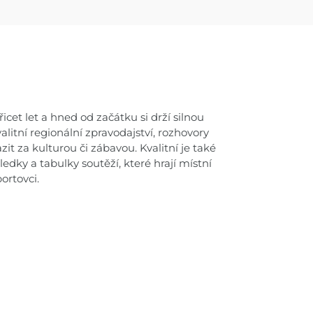
icet let a hned od začátku si drží silnou
itní regionální zpravodajství, rozhovory
it za kulturou či zábavou. Kvalitní je také
ledky a tabulky soutěží, které hrají místní
ortovci.