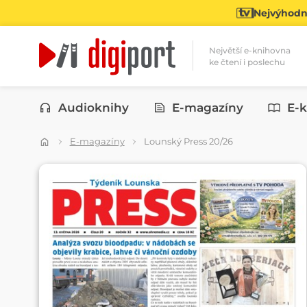
Nejvýhodně
Největší e-knihovna
ke čtení i poslechu
Kategorie
Audioknihy
E-magazíny
E-k
E-magazíny
Lounský Press 20/26