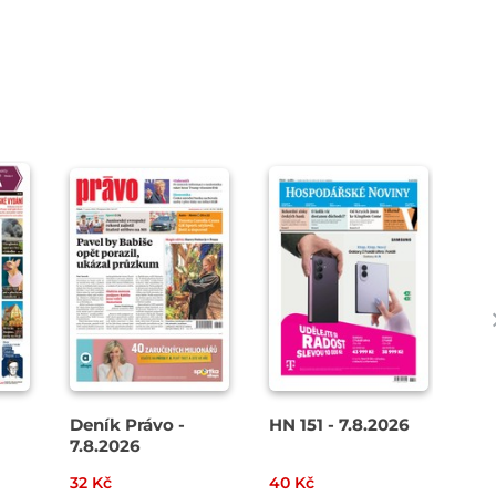
Deník Právo -
HN 151 - 7.8.2026
Den
7.8.2026
8. 
32 Kč
40 Kč
49 