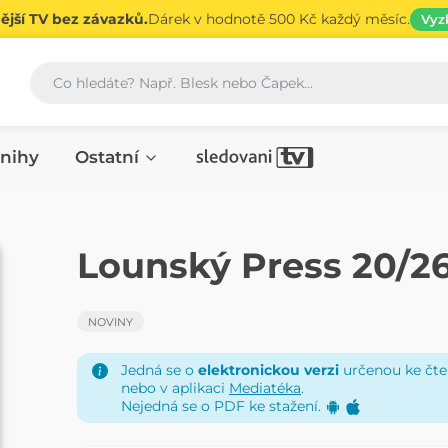
jší TV bez závazků.
Dárek v hodnotě 500 Kč každý měsíc.
Vyz
Vyhledávání
nihy
Ostatní
NOVINY
Lounský Press 20/2
NOVINY
Jedná se o
elektronickou verzi
určenou ke čten
nebo v aplikaci
Mediatéka
.
Nejedná se o PDF ke stažení.