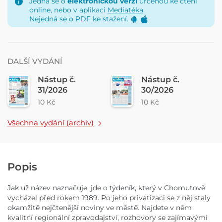
Jedná se o
elektronickou verzi
určenou ke čtení
online, nebo v aplikaci
Mediatéka
.
Nejedná se o PDF ke stažení.
DALŠÍ VYDÁNÍ
Nástup č.
Nástup č.
31/2026
30/2026
10 Kč
10 Kč
Všechna vydání (archiv)
Popis
Jak už název naznačuje, jde o týdeník, který v Chomutově
vycházel před rokem 1989. Po jeho privatizaci se z něj staly
okamžitě nejčtenější noviny ve městě. Najdete v něm
kvalitní regionální zpravodajství, rozhovory se zajímavými