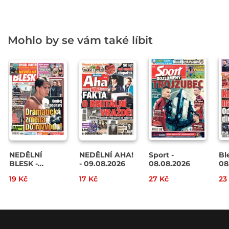
Mohlo by se vám také líbit
NEDĚLNÍ
NEDĚLNÍ AHA!
Sport -
Bl
BLESK -
- 09.08.2026
08.08.2026
08
09.08.2026
19 Kč
17 Kč
27 Kč
23