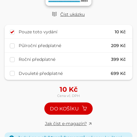
Číst ukázku
Pouze toto vydání
10 Kč
Půlroční předplatné
209 Kč
Roční předplatné
399 Kč
Dvouleté předplatné
699 Kč
10
Kč
Cena vč. DPH
DO KOŠÍKU
Jak číst e-magazín?