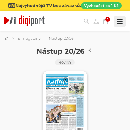
Nejvýhodnější TV bez závazků.
Vyzkoušet za 1 Kč
0
Kategorie
E-magazíny
Nástup 20/26
NOVINY
Nástup 20/26
NOVINY