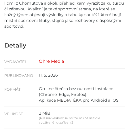
lidmi z Chomutova a okolí, přehled, kam vyrazit za kulturou
či zábavou. Kvalitní je také sportovní strana, na které se
každý týden objevují výsledky a tabulky soutěží, které hrají
místní sportovní kluby, stejně jako rozhovory s úspěšnými
sportovci.
Detaily
Ohře Media
VYDAVATEL
11. 5. 2026
PUBLIKOVÁNO
On-line čtečka bez nutnosti instalace
FORMÁT
(Chrome, Edge, Firefox).
Aplikace
MEDIATÉKA
pro Android a iOS.
2 MiB
VELIKOST
(Přesná velikost se může mírně lišit dle
využívaného zařízení.)