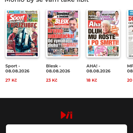
Sport -
Blesk -
AHA! -
MF
08.08.2026
08.08.2026
08.08.2026
08
27 Kč
23 Kč
18 Kč
20
digiport.cz © 2026