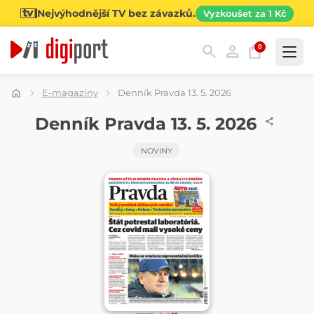
Nejvýhodnější TV bez závazků.
Vyzkoušet za 1 Kč
0
Kategorie
E-magazíny
Denník Pravda 13. 5. 2026
NOVINY
Denník Pravda 13. 5. 2026
NOVINY