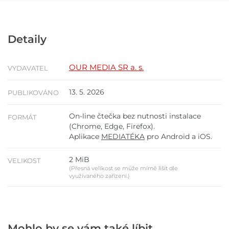
Detaily
OUR MEDIA SR a. s.
VYDAVATEL
13. 5. 2026
PUBLIKOVÁNO
On-line čtečka bez nutnosti instalace
FORMÁT
(Chrome, Edge, Firefox).
Aplikace
MEDIATÉKA
pro Android a iOS.
2 MiB
VELIKOST
(Přesná velikost se může mírně lišit dle
využívaného zařízení.)
Mohlo by se vám také líbit