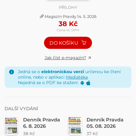
PŘÍLOHY
Magazín Pravdy 14. 5. 2026
38
Kč
Cena vč. DPH
DO KOŠÍKU
Jak číst e-magazín?
Jedná se o
elektronickou verzi
určenou ke čtení
online, nebo v aplikaci
Mediatéka
.
Nejedná se o PDF ke stažení.
DALŠÍ VYDÁNÍ
Denník Pravda
Denník Pravda
6. 8. 2026
05. 08. 2026
38 Kč
37 Kč