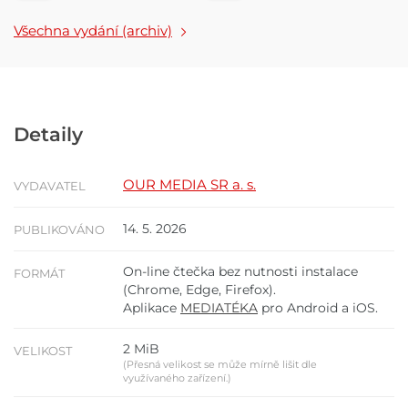
Všechna vydání (archiv)
Detaily
OUR MEDIA SR a. s.
VYDAVATEL
14. 5. 2026
PUBLIKOVÁNO
On-line čtečka bez nutnosti instalace
FORMÁT
(Chrome, Edge, Firefox).
Aplikace
MEDIATÉKA
pro Android a iOS.
2 MiB
VELIKOST
(Přesná velikost se může mírně lišit dle
využívaného zařízení.)