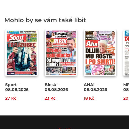
Mohlo by se vám také líbit
Sport -
Blesk -
AHA! -
MF
08.08.2026
08.08.2026
08.08.2026
08
27 Kč
23 Kč
18 Kč
20