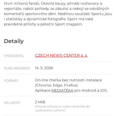
čtvrt milionů fandů. Otevírá kauzy, přináší rozhovory a
reportáže, nabízí pohledy ze zákulisí a nebojí se odvážných
komentářů sportovního dění. Nedílnou součástí Sportu jsou
i statistiky a dynamické fotografie. Sport má také
pravidelné přílohy a páteční Sport magazín.
Detaily
CZECH NEWS CENTER a. s.
VYDAVATEL
14. 5. 2026
PUBLIKOVÁNO
On-line čtečka bez nutnosti instalace
FORMÁT
(Chrome, Edge, Firefox).
Aplikace
MEDIATÉKA
pro Android a iOS.
2 MiB
VELIKOST
(Přesná velikost se může mírně lišit dle
využívaného zařízení.)