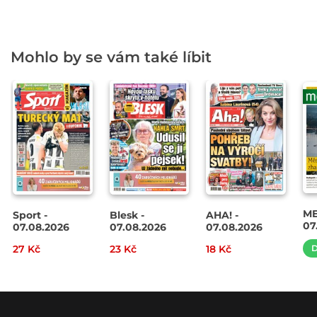
Mohlo by se vám také líbit
ME
Sport -
Blesk -
AHA! -
07
07.08.2026
07.08.2026
07.08.2026
27 Kč
23 Kč
18 Kč
D