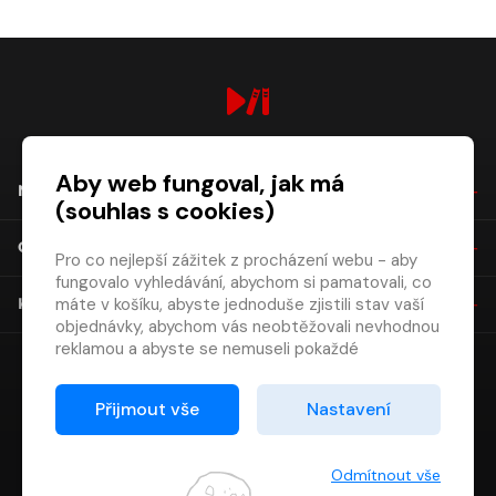
digiport.cz © 2026
Aby web fungoval, jak má
NÁKUP
(souhlas s cookies)
O SPOLEČNOSTI
Pro co nejlepší zážitek z procházení webu - aby
fungovalo vyhledávání, abychom si pamatovali, co
máte v košíku, abyste jednoduše zjistili stav vaší
KONTAKT
objednávky, abychom vás neobtěžovali nevhodnou
reklamou a abyste se nemuseli pokaždé
přihlašovat.
Proto od vás potřebujeme souhlas se
Přijmout vše
Nastavení
zpracováním souborů cookies
, tj. malých souborů,
které se dočasně ukládají ve vašem prohlížeči.
Děkujeme, že nám ho dáte a pomůžete nám tak
Odmítnout vše
web zlepšovat.