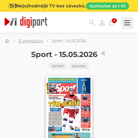
Nejvýhodnější TV bez závazků.
Vyzkoušet za 1 Kč
0
Kategorie
E-magazíny
Sport - 15.05.2026
NOVINY
Sport - 15.05.2026
SPORT
NOVINY