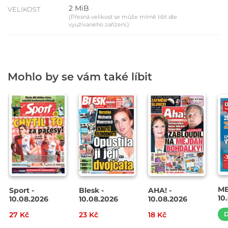
2 MiB
VELIKOST
(Přesná velikost se může mírně lišit dle
využívaného zařízení.)
Mohlo by se vám také líbit
ME
Sport -
Blesk -
AHA! -
10
10.08.2026
10.08.2026
10.08.2026
27 Kč
23 Kč
18 Kč
D