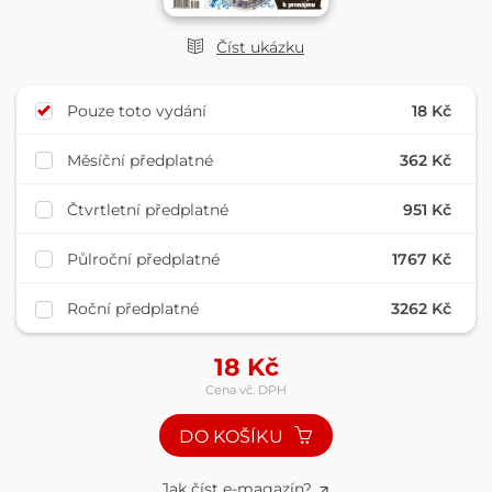
Číst ukázku
Pouze toto vydání
18 Kč
Měsíční předplatné
362 Kč
Čtvrtletní předplatné
951 Kč
Půlroční předplatné
1767 Kč
Roční předplatné
3262 Kč
18
Kč
Cena vč. DPH
DO KOŠÍKU
Jak číst e-magazín?