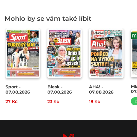
Mohlo by se vám také líbit
ME
Sport -
Blesk -
AHA! -
07
07.08.2026
07.08.2026
07.08.2026
27 Kč
23 Kč
18 Kč
D