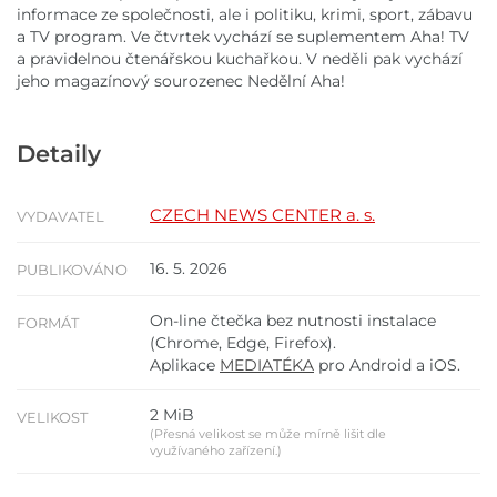
informace ze společnosti, ale i politiku, krimi, sport, zábavu
a TV program. Ve čtvrtek vychází se suplementem Aha! TV
a pravidelnou čtenářskou kuchařkou. V neděli pak vychází
jeho magazínový sourozenec Nedělní Aha!
Detaily
CZECH NEWS CENTER a. s.
VYDAVATEL
16. 5. 2026
PUBLIKOVÁNO
On-line čtečka bez nutnosti instalace
FORMÁT
(Chrome, Edge, Firefox).
Aplikace
MEDIATÉKA
pro Android a iOS.
2 MiB
VELIKOST
(Přesná velikost se může mírně lišit dle
využívaného zařízení.)