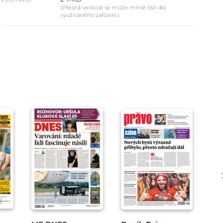
(Přesná velikost se může mírně lišit dle
využívaného zařízení.)