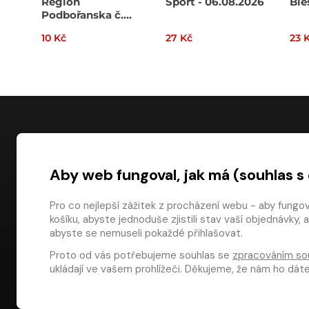
Region
Sport - 06.08.2026
Ble
Podbořanska č.
32/2026
10 Kč
27 Kč
23 
NÁKUP
Aby web fungoval, jak má (souhlas s
Časté dotazy
Platba
Pro co nejlepší zážitek z procházení webu - aby fungo
košíku, abyste jednoduše zjistili stav vaší objednávk
Obchodní pod
digiport.cz © 2026
abyste se nemuseli pokaždé přihlašovat.
Odstoupení od
Proto od vás potřebujeme souhlas se
zpracováním so
Dárkové pouka
ukládají ve vašem prohlížeči. Děkujeme, že nám ho dá
Aplikace Media