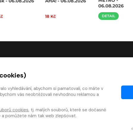
METRO -
sk - 06.08.2026
AHA! - 06.08.2026
06.08.2026
Kč
18 Kč
DETAIL
O SPOLEČNOSTI
 cookies)
O nás
Kontakty
valo vyhledávání, abychom si pamatovali, co máte v
y, abychom vás neobtěžovali nevhodnou reklamou a
mínky
Články
 smlouvy
Pro vydavatele
uborů cookies
, tj. malých souborů, které se dočasně
zy
Pro firmy
te a pomůžete nám tak web zlepšovat.
téka
Osobní údaje
|
Cookies