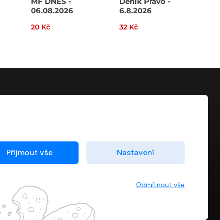
MF DNES -
Deník Právo -
HN 
06.08.2026
6.8.2026
20 Kč
32 Kč
40 
KONTAKT
info@digiport.cz
Přijmout vše
Nastavení
Odmítnout vše