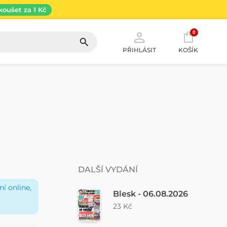
koušet za 1 Kč
0
PŘIHLÁSIT
KOŠÍK
DALŠÍ VYDÁNÍ
í online,
Blesk - 06.08.2026
23 Kč