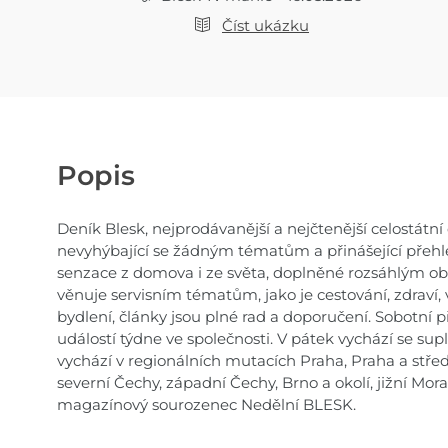
Číst ukázku
Popis
Deník Blesk, nejprodávanější a nejčtenější celostátn
nevyhýbající se žádným tématům a přinášející přehle
senzace z domova i ze světa, doplněné rozsáhlým o
věnuje servisním tématům, jako je cestování, zdraví,
bydlení, články jsou plné rad a doporučení. Sobotní 
událostí týdne ve společnosti. V pátek vychází se 
vychází v regionálních mutacích Praha, Praha a střed
severní Čechy, západní Čechy, Brno a okolí, jižní Mor
magazínový sourozenec Nedělní BLESK.