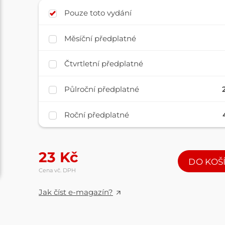
Pouze toto vydání
Měsíční předplatné
Čtvrtletní předplatné
Půlroční předplatné
Roční předplatné
23
Kč
DO KOŠ
Cena vč. DPH
Jak číst e-magazín?