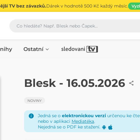
jší TV bez závazků.
Dárek v hodnotě 500 Kč každý měsíc.
Vyz
Vyhledávání
nihy
Ostatní
NOVINY
Blesk - 16.05.2026
NOVINY
Jedná se o
elektronickou verzi
určenou ke čten
nebo v aplikaci
Mediatéka
.
Nejedná se o PDF ke stažení.