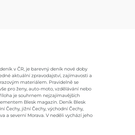
í deník v ČR, je barevný deník nové doby
dné aktuální zpravodajství, zajímavosti a
brazovým materiálem. Pravidelně se
 vše pro ženy, auto-moto, vzdělávání nebo
příloha je souhrnem nejzajímavějších
suplementem Blesk magazín. Deník Blesk
ní Čechy, jižní Čechy, východní Čechy,
ava a severní Morava. V neděli vychází jeho