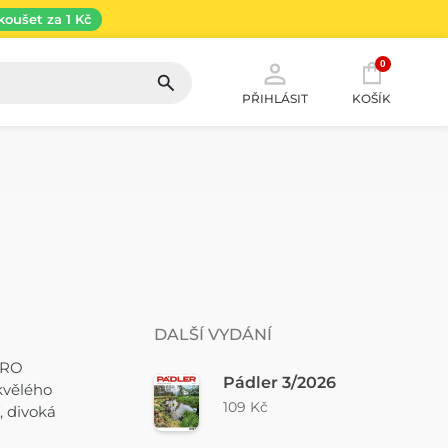
koušet za 1 Kč
0
PŘIHLÁSIT
KOŠÍK
DALŠÍ VYDÁNÍ
PRO
Pádler 3/2026
kvělého
109 Kč
, divoká