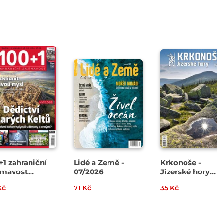
+1 zahraniční
Lidé a Země -
Krkonoše -
ímavost
07/2026
Jizerské hory
2026
07/2026
Kč
71 Kč
35 Kč