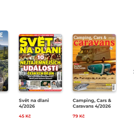
Svět na dlani
Camping, Cars &
Pád
4/2026
Caravans 4/2026
45 Kč
79 Kč
109