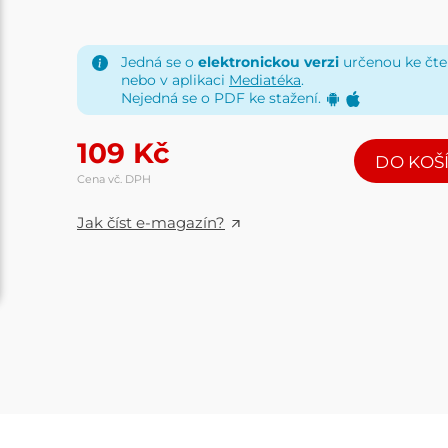
Jedná se o
elektronickou verzi
určenou ke čten
nebo v aplikaci
Mediatéka
.
Nejedná se o PDF ke stažení.
109
Kč
DO KOŠ
Cena vč. DPH
Jak číst e-magazín?