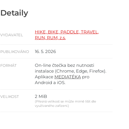
Detaily
HIKE, BIKE, PADDLE, TRAVEL,
VYDAVATEL
RUN, RUM, z.s.
16. 5. 2026
PUBLIKOVÁNO
On-line čtečka bez nutnosti
FORMÁT
instalace (Chrome, Edge, Firefox).
Aplikace
MEDIATÉKA
pro
Android a iOS.
2 MiB
VELIKOST
(Přesná velikost se může mírně lišit dle
využívaného zařízení.)