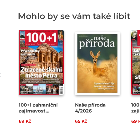
Mohlo by se vám také líbit
100+1 zahraniční
Naše příroda
100
zajímavost
4/2026
zaj
14/2026
13/
69 Kč
65 Kč
69 