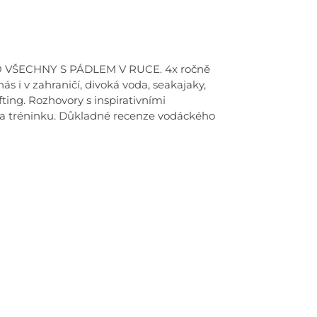
VŠECHNY S PÁDLEM V RUCE. 4x ročně
ás i v zahraničí, divoká voda, seakajaky,
fting. Rozhovory s inspirativními
i a tréninku. Důkladné recenze vodáckého