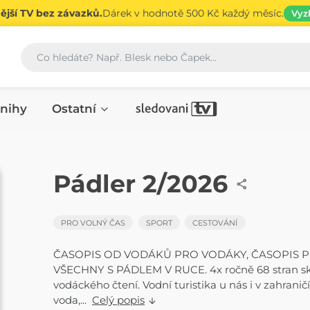
jší TV bez závazků.
Dárek v hodnotě 500 Kč každý měsíc.
Vyz
Vyhledávání
nihy
Ostatní
ČASOPIS
Pádler 2/2026
PRO VOLNÝ ČAS
SPORT
CESTOVÁNÍ
ČASOPIS OD VODÁKŮ PRO VODÁKY, ČASOPIS 
VŠECHNY S PÁDLEM V RUCE. 4x ročně 68 stran s
vodáckého čtení. Vodní turistika u nás i v zahraničí
voda,...
Celý popis