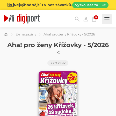
Nejvýhodnější TV bez závazků.
Vyzkoušet za 1 Kč
0
Kategorie
E-magazíny
Aha! pro ženy Křížovky - 5/2026
ČASOPIS
Aha! pro ženy Křížovky - 5/2026
PRO ŽENY