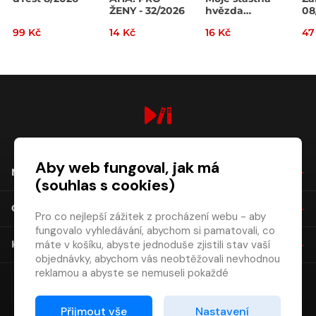
ŽENY - 32/2026
hvězda
08
32/2026
99 Kč
14 Kč
16 Kč
47
digiport.cz © 2026
Aby web fungoval, jak má
NÁKUP
(souhlas s cookies)
O SPOLEČNOSTI
Pro co nejlepší zážitek z procházení webu - aby
fungovalo vyhledávání, abychom si pamatovali, co
máte v košíku, abyste jednoduše zjistili stav vaší
KONTAKT
objednávky, abychom vás neobtěžovali nevhodnou
reklamou a abyste se nemuseli pokaždé
přihlašovat.
Proto od vás potřebujeme souhlas se
Přijmout vše
Nastavení