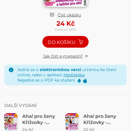
Číst ukázku
24
Kč
Cena vč. DPH
DO KOŠÍKU
Jak číst e-magazín?
Jedná se o
elektronickou verzi
určenou ke čtení
online, nebo v aplikaci
Mediatéka
.
Nejedná se o PDF ke stažení.
DALŠÍ VYDÁNÍ
Aha! pro ženy
Aha! pro ženy
Křížovky -
Křížovky -
6/2026
4/2026
24 Kč
20 Kč