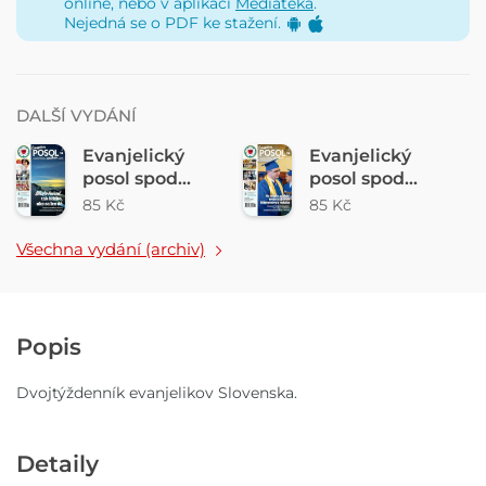
online, nebo v aplikaci
Mediatéka
.
Nejedná se o PDF ke stažení.
DALŠÍ VYDÁNÍ
Evanjelický
Evanjelický
posol spod
posol spod
Tatier 15/2026
Tatier 14/2026
85 Kč
85 Kč
Všechna vydání (archiv)
Popis
Dvojtýždenník evanjelikov Slovenska.
Detaily