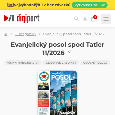
Nejvýhodnější TV bez závazků.
Vyzkoušet za 1 Kč
0
Kategorie
E-magazíny
Evanjelický posol spod Tatier 11/2026
ČASOPIS
Evanjelický posol spod Tatier
11/2026
VÍRA A NÁBOŽENSTVÍ
ODBORNÉ ČASOPISY
OSOBNÍ ROZVOJ