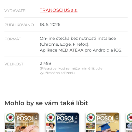
TRANOSCIUS a.s.
VYDAVATEL
18. 5. 2026
PUBLIKOVÁNO
On-line čtečka bez nutnosti instalace
FORMÁT
(Chrome, Edge, Firefox).
Aplikace
MEDIATÉKA
pro Android a iOS.
2 MiB
VELIKOST
(Přesná velikost se může mírně lišit dle
využívaného zařízení.)
Mohlo by se vám také líbit