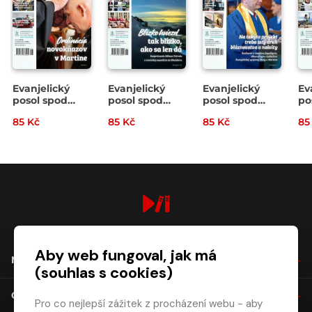
Evanjelický
Evanjelický
Evanjelický
Ev
posol spod
posol spod
posol spod
po
Tatier 16/2026
Tatier 15/2026
Tatier 14/2026
Ta
85 Kč
85 Kč
85 Kč
85
digiport.cz © 2026
Aby web fungoval, jak má
NÁKUP
(souhlas s cookies)
O SPOLEČNOSTI
Pro co nejlepší zážitek z procházení webu - aby