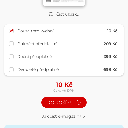
Číst ukázku
Pouze toto vydání
10 Kč
Půlroční předplatné
209 Kč
Roční předplatné
399 Kč
Dvouleté předplatné
699 Kč
10
Kč
Cena vč. DPH
DO KOŠÍKU
Jak číst e-magazín?