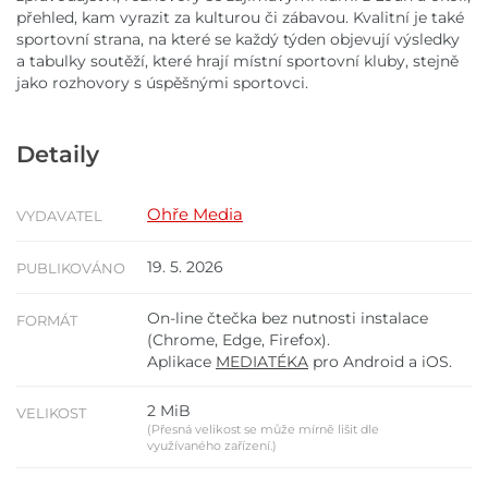
přehled, kam vyrazit za kulturou či zábavou. Kvalitní je také
sportovní strana, na které se každý týden objevují výsledky
a tabulky soutěží, které hrají místní sportovní kluby, stejně
jako rozhovory s úspěšnými sportovci.
Detaily
Ohře Media
VYDAVATEL
19. 5. 2026
PUBLIKOVÁNO
On-line čtečka bez nutnosti instalace
FORMÁT
(Chrome, Edge, Firefox).
Aplikace
MEDIATÉKA
pro Android a iOS.
2 MiB
VELIKOST
(Přesná velikost se může mírně lišit dle
využívaného zařízení.)