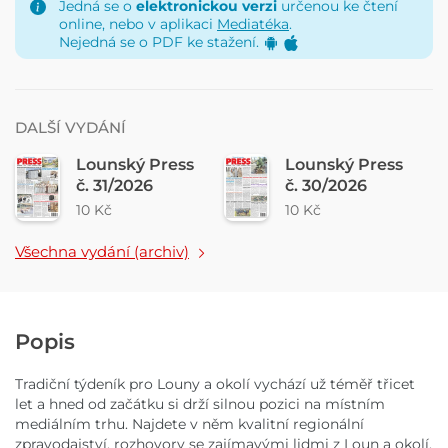
Jedná se o
elektronickou verzi
určenou ke čtení
online, nebo v aplikaci
Mediatéka
.
Nejedná se o PDF ke stažení.
DALŠÍ VYDÁNÍ
Lounský Press
Lounský Press
č. 31/2026
č. 30/2026
10 Kč
10 Kč
Všechna vydání (archiv)
Popis
Tradiční týdeník pro Louny a okolí vychází už téměř třicet
let a hned od začátku si drží silnou pozici na místním
mediálním trhu. Najdete v něm kvalitní regionální
zpravodajství, rozhovory se zajímavými lidmi z Loun a okolí,