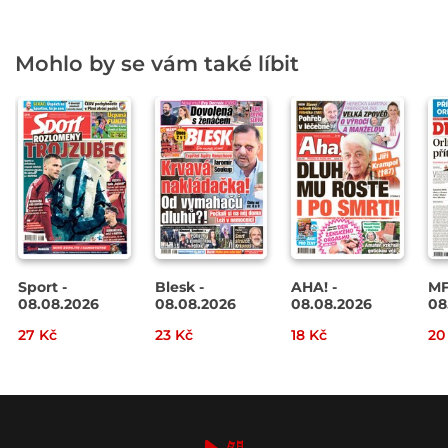
Mohlo by se vám také líbit
Sport -
Blesk -
AHA! -
MF
08.08.2026
08.08.2026
08.08.2026
08
27 Kč
23 Kč
18 Kč
20