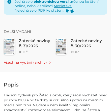
Jedná se o
elektronickou verzi
určenou ke čtení
online, nebo v aplikaci
Mediatéka
.
Nejedná se o PDF ke stažení.
DALŠÍ VYDÁNÍ
Žatecké noviny
Žatecké noviny
č. 31/2026
č. 30/2026
10 Kč
10 Kč
Všechna vydání (archiv)
Popis
Tradiční týdeník pro Žatec a okolí, který začal vycházet hned
po roce 1989 a od té doby si drží silnou pozici na místním
mediálním trhu. Najdete v něm kvalitní regionální
zpravodajství, rozhovory se zajímavými lidmi ze Žatce a