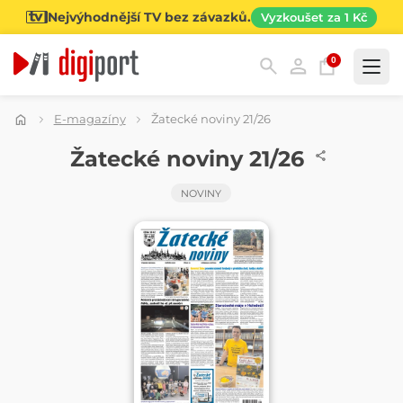
Nejvýhodnější TV bez závazků.
Vyzkoušet za 1 Kč
0
Kategorie
E-magazíny
Žatecké noviny 21/26
NOVINY
Žatecké noviny 21/26
NOVINY