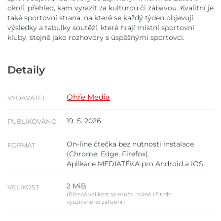
okolí, přehled, kam vyrazit za kulturou či zábavou. Kvalitní je
také sportovní strana, na které se každý týden objevují
výsledky a tabulky soutěží, které hrají místní sportovní
kluby, stejně jako rozhovory s úspěšnými sportovci.
Detaily
Ohře Media
VYDAVATEL
19. 5. 2026
PUBLIKOVÁNO
On-line čtečka bez nutnosti instalace
FORMÁT
(Chrome, Edge, Firefox).
Aplikace
MEDIATÉKA
pro Android a iOS.
2 MiB
VELIKOST
(Přesná velikost se může mírně lišit dle
využívaného zařízení.)