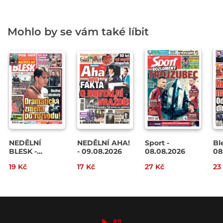
Mohlo by se vám také líbit
NEDĚLNÍ
NEDĚLNÍ AHA!
Sport -
Bl
BLESK -
- 09.08.2026
08.08.2026
08
09.08.2026
19 Kč
17 Kč
27 Kč
23