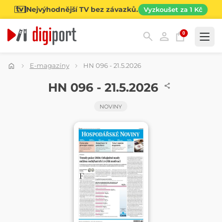
Nejvýhodnější TV bez závazků.
Vyzkoušet za 1 Kč
0
Kategorie
E-magazíny
HN 096 - 21.5.2026
NOVINY
HN 096 - 21.5.2026
NOVINY