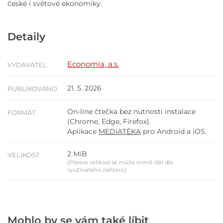
české i světové ekonomiky.
Detaily
Economia, a.s.
VYDAVATEL
21. 5. 2026
PUBLIKOVÁNO
On-line čtečka bez nutnosti instalace
FORMÁT
(Chrome, Edge, Firefox).
Aplikace
MEDIATÉKA
pro Android a iOS.
2 MiB
VELIKOST
(Přesná velikost se může mírně lišit dle
využívaného zařízení.)
Mohlo by se vám také líbit