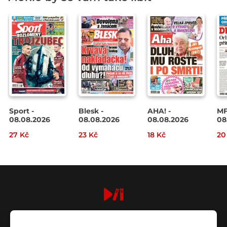
Sport -
Blesk -
AHA! -
MF
08.08.2026
08.08.2026
08.08.2026
08
27 Kč
23 Kč
18 Kč
20
digiport.cz © 2026