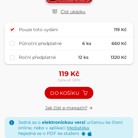
Číst ukázku
Pouze toto vydání
119 Kč
Půlroční předplatné
6 ks
660 Kč
Roční předplatné
12 ks
1320 Kč
119
Kč
Cena vč. DPH
DO KOŠÍKU
Jak číst e-magazín?
Jedná se o
elektronickou verzi
určenou ke čtení
online, nebo v aplikaci
Mediatéka
.
Nejedná se o PDF ke stažení.