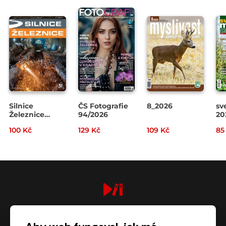
Silnice
ČS Fotografie
8_2026
sv
Železnice
94/2026
20
3/2026
100 Kč
129 Kč
109 Kč
85
digiport.cz © 2026