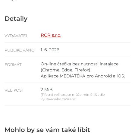
Detaily
RCR s.r.o.
VYDAVATEL
1. 6. 2026
PUBLIKOVÁNO
On-line čtečka bez nutnosti instalace
FORMÁT
(Chrome, Edge, Firefox).
Aplikace
MEDIATÉKA
pro Android a iOS.
2 MiB
VELIKOST
(Přesná velikost se může mírně lišit dle
využívaného zařízení.)
Mohlo by se vám také líbit