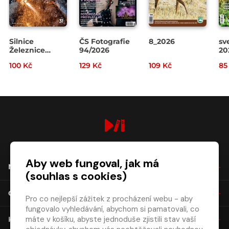
Silnice
ČS Fotografie
8_2026
sv
Železnice
94/2026
20
3/2026
100 Kč
129 Kč
109 Kč
85
digiport.cz © 2026
Aby web fungoval, jak má
NÁKUP
(souhlas s cookies)
O SPOLEČNOSTI
Pro co nejlepší zážitek z procházení webu - aby
fungovalo vyhledávání, abychom si pamatovali, co
máte v košíku, abyste jednoduše zjistili stav vaší
KONTAKT