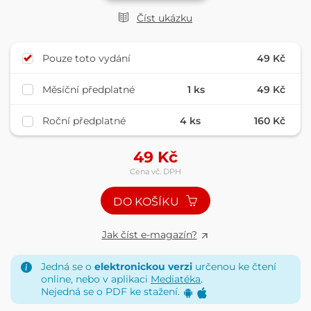
Číst ukázku
Pouze toto vydání
49 Kč
Měsíční předplatné
1 ks
49 Kč
Roční předplatné
4 ks
160 Kč
49
Kč
Cena vč. DPH
DO KOŠÍKU
Jak číst e-magazín?
Jedná se o
elektronickou verzi
určenou ke čtení
online, nebo v aplikaci
Mediatéka
.
Nejedná se o PDF ke stažení.