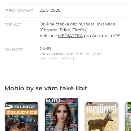
22. 5. 2026
PUBLIKOVÁNO
On-line čtečka bez nutnosti instalace
FORMÁT
(Chrome, Edge, Firefox).
Aplikace
MEDIATÉKA
pro Android a iOS.
2 MiB
VELIKOST
(Přesná velikost se může mírně lišit dle
využívaného zařízení.)
Mohlo by se vám také líbit