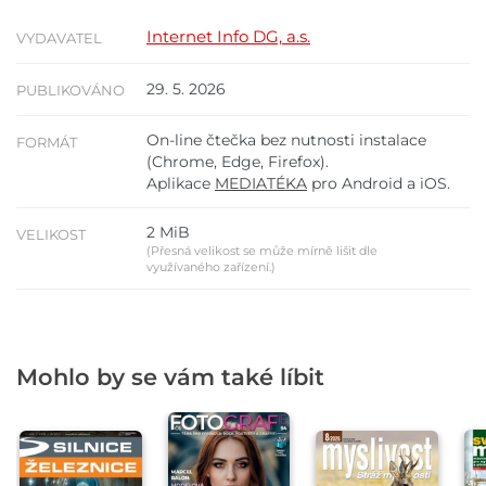
Internet Info DG, a.s.
VYDAVATEL
29. 5. 2026
PUBLIKOVÁNO
On-line čtečka bez nutnosti instalace
FORMÁT
(Chrome, Edge, Firefox).
Aplikace
MEDIATÉKA
pro Android a iOS.
2 MiB
VELIKOST
(Přesná velikost se může mírně lišit dle
využívaného zařízení.)
Mohlo by se vám také líbit