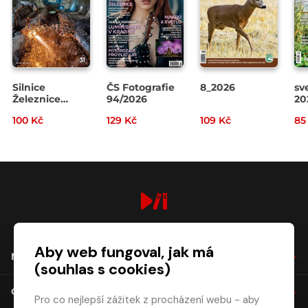
Silnice
ČS Fotografie
8_2026
sv
Železnice
94/2026
20
3/2026
100 Kč
129 Kč
109 Kč
85
digiport.cz © 2026
Aby web fungoval, jak má
NÁKUP
(souhlas s cookies)
O SPOLEČNOSTI
Pro co nejlepší zážitek z procházení webu - aby