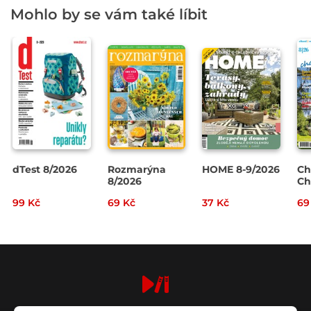
Mohlo by se vám také líbit
dTest 8/2026
Rozmarýna
HOME 8-9/2026
Ch
8/2026
Ch
20
99 Kč
69 Kč
37 Kč
69