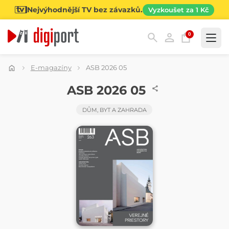
Nejvýhodnější TV bez závazků.
Vyzkoušet za 1 Kč
0
Kategorie
E-magazíny
ASB 2026 05
ČASOPIS
ASB 2026 05
DŮM, BYT A ZAHRADA