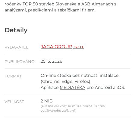
ročenky TOP 50 stavieb Slovenska a ASB Almanach s
analýzami, predikciami a rebríčkami firiem.
Detaily
JAGA GROUP, s.r.o.
VYDAVATEL
25. 5. 2026
PUBLIKOVÁNO
On-line čtečka bez nutnosti instalace
FORMÁT
(Chrome, Edge, Firefox).
Aplikace
MEDIATÉKA
pro Android a iOS.
2 MiB
VELIKOST
(Přesná velikost se může mírně lišit dle
využívaného zařízení.)