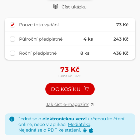
Číst ukázku
Pouze toto vydání
73 Kč
Půlroční předplatné
4 ks
243 Kč
Roční předplatné
8 ks
436 Kč
73
Kč
Cena vč. DPH
DO KOŠÍKU
Jak číst e-magazín?
Jedná se o
elektronickou verzi
určenou ke čtení
online, nebo v aplikaci
Mediatéka
.
Nejedná se o PDF ke stažení.