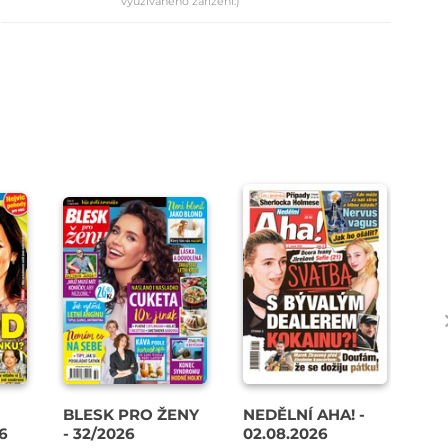
využívaného zařízení.)
BLESK PRO ŽENY
NEDĚLNÍ AHA! -
BL
26
- 32/2026
02.08.2026
KŘ