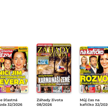
e šťastná
Záhady života
Můj čas na
zda 32/2026
08/2026
kafíčko 32/20