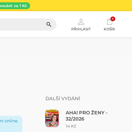
koušet za 1 Kč
0
PŘIHLÁSIT
KOŠÍK
DALŠÍ VYDÁNÍ
AHA! PRO ŽENY -
32/2026
í online,
14 Kč