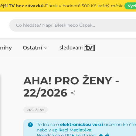
jší TV bez závazků.
Dárek v hodnotě 500 Kč každý měsíc.
Vyz
Vyhledávání
nihy
Ostatní
ČASOPIS
AHA! PRO ŽENY -
22/2026
PRO ŽENY
Jedná se o
elektronickou verzi
určenou ke čten
nebo v aplikaci
Mediatéka
.
Nejedná se o PDF ke stažení.