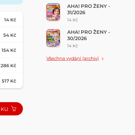
AHA! PRO ŽENY -
31/2026
14 Kč
14 Kč
AHA! PRO ŽENY -
54 Kč
30/2026
14 Kč
154 Kč
Všechna vydání (archiv)
286 Kč
517 Kč
ÍKU