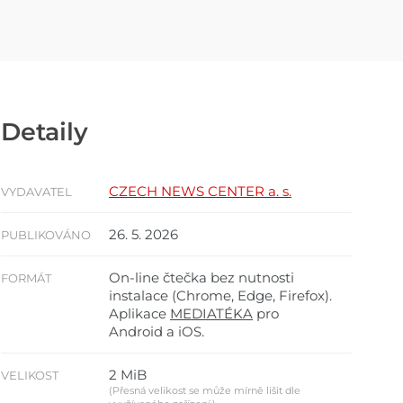
Detaily
CZECH NEWS CENTER a. s.
VYDAVATEL
26. 5. 2026
PUBLIKOVÁNO
On-line čtečka bez nutnosti
FORMÁT
instalace (Chrome, Edge, Firefox).
Aplikace
MEDIATÉKA
pro
Android a iOS.
2 MiB
VELIKOST
(Přesná velikost se může mírně lišit dle