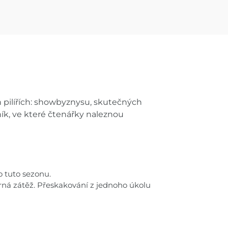
h pilířích: showbyznysu, skutečných
ík, ve které čtenářky naleznou
o tuto sezonu.
ná zátěž. Přeskakování z jednoho úkolu