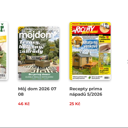
Môj dom 2026 07
Recepty prima
Pa
08
nápadů 5/2026
46 Kč
25 Kč
34 