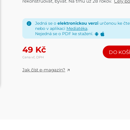
rekonštruovať, bývať. Na trhu už 28 rokov.
Celý po
Jedná se o
elektronickou verzi
určenou ke čten
nebo v aplikaci
Mediatéka
.
Nejedná se o PDF ke stažení.
49
Kč
DO KOŠ
Cena vč. DPH
Jak číst e-magazín?