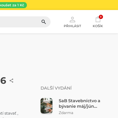
koušet za 1 Kč
0
PŘIHLÁSIT
KOŠÍK
26
DALŠÍ VYDÁNÍ
SaB Stavebníctvo a
bývanie máj/jún
2026 FREE
Zdarma
 stavať ,