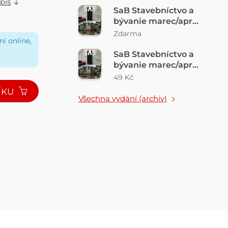
pis
SaB Stavebníctvo a
bývanie marec/apríl
2026 FREE
Zdarma
í online,
listovačka
SaB Stavebníctvo a
bývanie marec/apríl
2026
49 Kč
ÍKU
Všechna vydání (archiv)