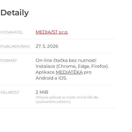
Detaily
MEDIA/ST s.r.o.
VYDAVATEL
27. 5. 2026
PUBLIKOVÁNO
On-line čtečka bez nutnosti
FORMÁT
instalace (Chrome, Edge, Firefox).
Aplikace
MEDIATÉKA
pro
Android a iOS.
2 MiB
VELIKOST
(Přesná velikost se může mírně lišit dle
využívaného zařízení.)