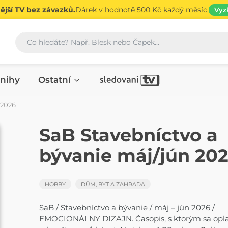
jší TV bez závazků.
Dárek v hodnotě 500 Kč každý měsíc.
Vyz
Vyhledávání
nihy
Ostatní
 2026
ČASOPIS
SaB Stavebníctvo a
bývanie máj/jún 20
HOBBY
DŮM, BYT A ZAHRADA
SaB / Stavebníctvo a bývanie / máj – jún 2026 /
EMOCIONÁLNY DIZAJN. Časopis, s ktorým sa oplatí