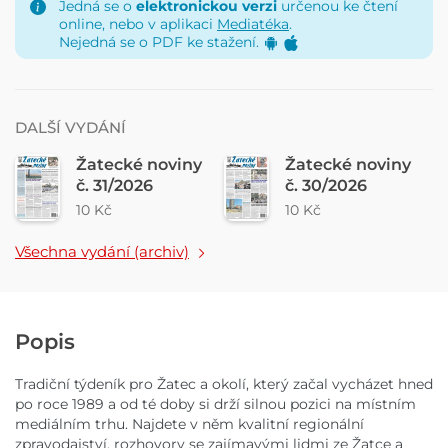
Jedná se o
elektronickou verzi
určenou ke čtení
online, nebo v aplikaci
Mediatéka
.
Nejedná se o PDF ke stažení.
DALŠÍ VYDÁNÍ
Žatecké noviny
Žatecké noviny
č. 31/2026
č. 30/2026
10 Kč
10 Kč
Všechna vydání (archiv)
Popis
Tradiční týdeník pro Žatec a okolí, který začal vycházet hned
po roce 1989 a od té doby si drží silnou pozici na místním
mediálním trhu. Najdete v něm kvalitní regionální
zpravodajství, rozhovory se zajímavými lidmi ze Žatce a