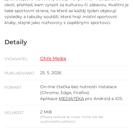
okolí, přehled, kam vyrazit za kulturou či zábavou. Kvalitní je
také sportovní strana, na které se každý týden objevují
výsledky a tabulky soutěží, které hrají místní sportovní
kluby, stejně jako rozhovory s úspěšnými sportovci.
Detaily
Ohře Media
VYDAVATEL
25. 5. 2026
PUBLIKOVÁNO
On-line čtečka bez nutnosti instalace
FORMÁT
(Chrome, Edge, Firefox).
Aplikace
MEDIATÉKA
pro Android a iOS.
2 MiB
VELIKOST
(Přesná velikost se může mírně lišit dle
využívaného zařízení.)