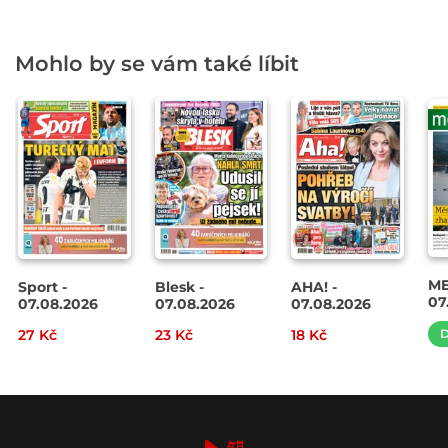
Mohlo by se vám také líbit
ME
Sport -
Blesk -
AHA! -
07
07.08.2026
07.08.2026
07.08.2026
27 Kč
23 Kč
18 Kč
D