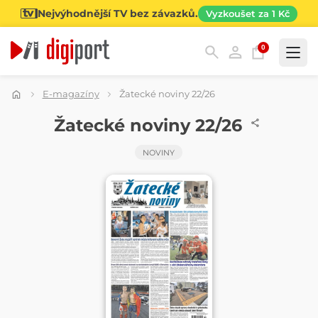
Nejvýhodnější TV bez závazků.
Vyzkoušet za 1 Kč
0
Kategorie
E-magazíny
Žatecké noviny 22/26
NOVINY
Žatecké noviny 22/26
NOVINY