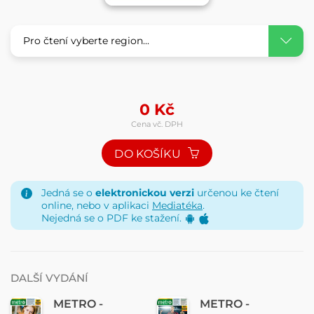
Pro čtení vyberte region...
0
Kč
Cena vč. DPH
DO KOŠÍKU
Jedná se o
elektronickou verzi
určenou ke čtení
online, nebo v aplikaci
Mediatéka
.
Nejedná se o PDF ke stažení.
DALŠÍ VYDÁNÍ
METRO -
METRO -