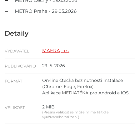
METRO Čechy - 29.05.2026
METRO Praha - 29.05.2026
Detaily
MAFRA, a.s.
VYDAVATEL
29. 5. 2026
PUBLIKOVÁNO
On-line čtečka bez nutnosti instalace
FORMÁT
(Chrome, Edge, Firefox).
Aplikace
MEDIATÉKA
pro Android a iOS.
2 MiB
VELIKOST
(Přesná velikost se může mírně lišit dle
využívaného zařízení.)