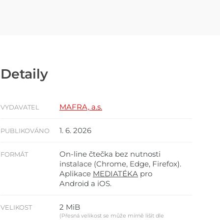
Detaily
MAFRA, a.s.
VYDAVATEL
1. 6. 2026
PUBLIKOVÁNO
On-line čtečka bez nutnosti
FORMÁT
instalace (Chrome, Edge, Firefox).
Aplikace
MEDIATÉKA
pro
Android a iOS.
2 MiB
VELIKOST
(Přesná velikost se může mírně lišit dle