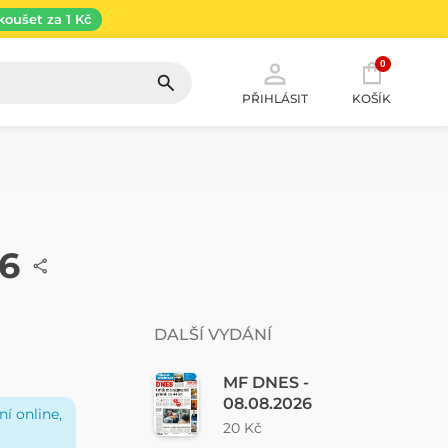
koušet za 1 Kč
0
PŘIHLÁSIT
KOŠÍK
26
DALŠÍ VYDÁNÍ
MF DNES -
08.08.2026
í online,
20 Kč