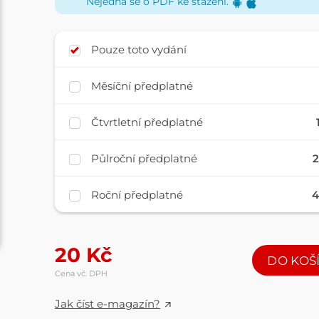
Nejedná se o PDF ke stažení.
Pouze toto vydání
Měsíční předplatné
Čtvrtletní předplatné
Půlroční předplatné
2
Roční předplatné
4
20
Kč
DO KOŠ
Cena vč. DPH
Jak číst e-magazín?