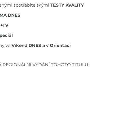
ěřenými spotřebitelskými
TESTY KVALITY
MA DNES
S+TV
peciál
ny ve
Víkend DNES a v Orientaci
Á REGIONÁLNÍ VYDÁNÍ TOHOTO TITULU.