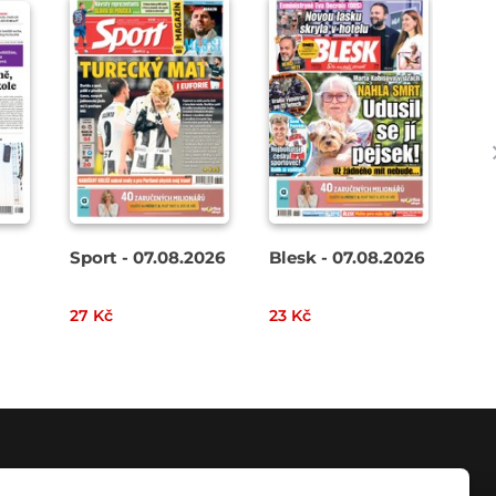
Sport - 07.08.2026
Blesk - 07.08.2026
AHA
27 Kč
23 Kč
18 