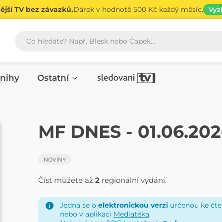
jší TV bez závazků.
Dárek v hodnotě 500 Kč každý měsíc.
Vyz
Vyhledávání
nihy
Ostatní
NOVINY
MF DNES - 01.06.20
NOVINY
Číst můžete až
2
regionální vydání.
Jedná se o
elektronickou verzi
určenou ke čten
nebo v aplikaci
Mediatéka
.