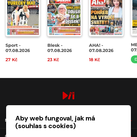
ME
Sport -
Blesk -
AHA! -
07
07.08.2026
07.08.2026
07.08.2026
27 Kč
23 Kč
18 Kč
D
digiport.cz © 2026
Aby web fungoval, jak má
NÁKUP
(souhlas s cookies)
O SPOLEČNOSTI