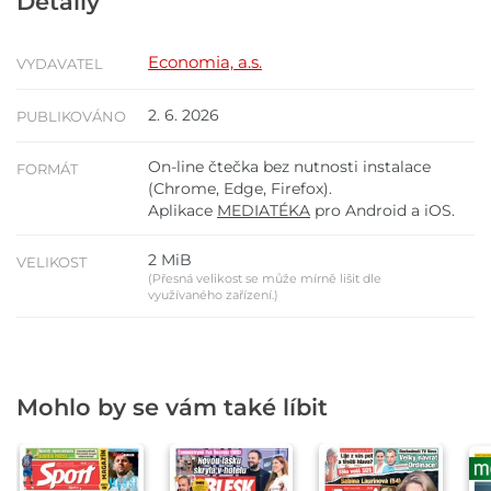
Detaily
Economia, a.s.
VYDAVATEL
2. 6. 2026
PUBLIKOVÁNO
On-line čtečka bez nutnosti instalace
FORMÁT
(Chrome, Edge, Firefox).
Aplikace
MEDIATÉKA
pro Android a iOS.
2 MiB
VELIKOST
(Přesná velikost se může mírně lišit dle
využívaného zařízení.)
Mohlo by se vám také líbit