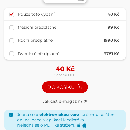
Pouze toto vydání
40 Kč
Měsíční předplatné
199 Kč
Roční předplatné
1990 Kč
Dvouleté předplatné
3781 Kč
40
Kč
Cena vč. DPH
DO KOŠÍKU
Jak číst e-magazín?
Jedná se o
elektronickou verzi
určenou ke čtení
online, nebo v aplikaci
Mediatéka
.
Nejedná se o PDF ke stažení.