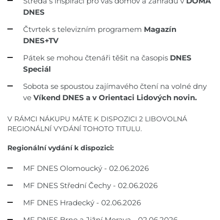
Středa s inspirací pro váš domov a zahradu v
DOMA
DNES
Čtvrtek s televizním programem
Magazín
DNES+TV
Pátek se mohou čtenáři těšit na časopis
DNES
Speciál
Sobota se spoustou zajímavého čtení na volné dny
ve
Víkend DNES a v Orientaci Lidových novin.
V RÁMCI NÁKUPU MÁTE K DISPOZICI 2 LIBOVOLNÁ
REGIONÁLNÍ VYDÁNÍ TOHOTO TITULU.
Regionální vydání k dispozici:
MF DNES Olomoucký - 02.06.2026
MF DNES Střední Čechy - 02.06.2026
MF DNES Hradecký - 02.06.2026
MF DNES Brno a Jižní Morava - 02.06.2026