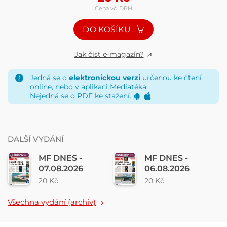
Cena vč. DPH
DO KOŠÍKU
Jak číst e-magazín?
Jedná se o
elektronickou verzi
určenou ke čtení
online, nebo v aplikaci
Mediatéka
.
Nejedná se o PDF ke stažení.
DALŠÍ VYDÁNÍ
MF DNES -
MF DNES -
07.08.2026
06.08.2026
20 Kč
20 Kč
Všechna vydání (archiv)