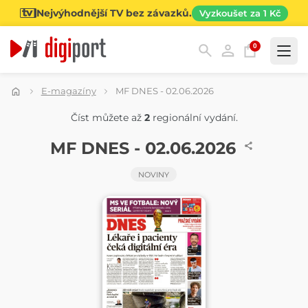
Nejvýhodnější TV bez závazků.
Vyzkoušet za 1 Kč
0
Kategorie
E-magazíny
MF DNES - 02.06.2026
Číst můžete až
2
regionální vydání.
NOVINY
MF DNES - 02.06.2026
NOVINY