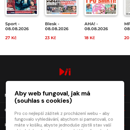
Sport -
Blesk -
AHA! -
MF
08.08.2026
08.08.2026
08.08.2026
08
27 Kč
23 Kč
18 Kč
20
digiport.cz © 2026
Aby web fungoval, jak má
NÁKUP
(souhlas s cookies)
O SPOLEČNOSTI
Pro co nejlepší zážitek z procházení webu - aby
fungovalo vyhledávání, abychom si pamatovali, co
máte v košíku, abyste jednoduše zjistili stav vaší
KONTAKT