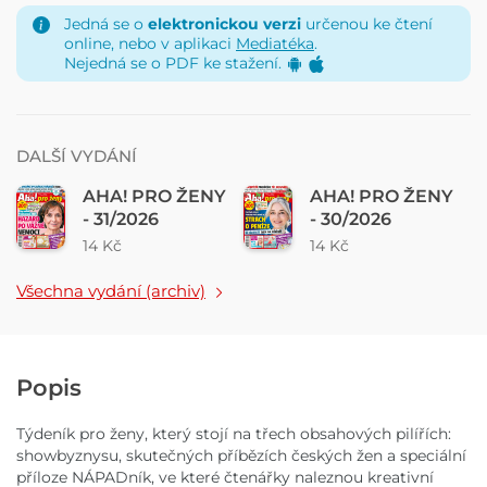
Jedná se o
elektronickou verzi
určenou ke čtení
online, nebo v aplikaci
Mediatéka
.
Nejedná se o PDF ke stažení.
DALŠÍ VYDÁNÍ
AHA! PRO ŽENY
AHA! PRO ŽENY
- 31/2026
- 30/2026
14 Kč
14 Kč
Všechna vydání (archiv)
Popis
Týdeník pro ženy, který stojí na třech obsahových pilířích:
showbyznysu, skutečných příbězích českých žen a speciální
příloze NÁPADník, ve které čtenářky naleznou kreativní