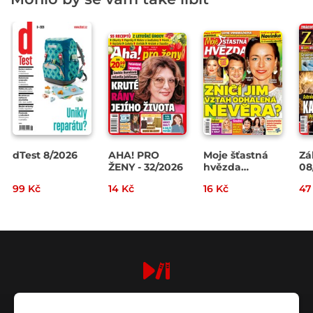
dTest 8/2026
AHA! PRO
Moje šťastná
Zá
ŽENY - 32/2026
hvězda
08
32/2026
99 Kč
14 Kč
16 Kč
47
digiport.cz © 2026