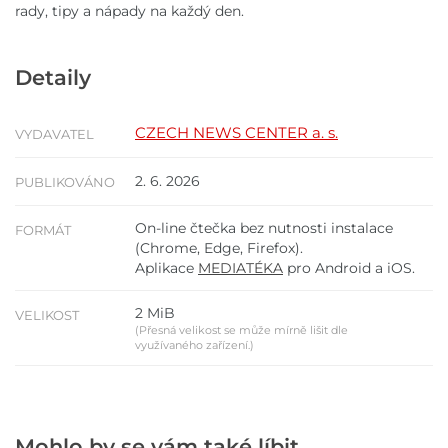
rady, tipy a nápady na každý den.
Detaily
CZECH NEWS CENTER a. s.
VYDAVATEL
2. 6. 2026
PUBLIKOVÁNO
On-line čtečka bez nutnosti instalace
FORMÁT
(Chrome, Edge, Firefox).
Aplikace
MEDIATÉKA
pro Android a iOS.
2 MiB
VELIKOST
(Přesná velikost se může mírně lišit dle
využívaného zařízení.)
Mohlo by se vám také líbit