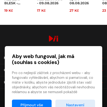
BLESK -
- 09.08.2026
08.08.2026
08
09.08.2026
19 Kč
17 Kč
27 Kč
23
digiport.cz © 2026
Aby web fungoval, jak má
NÁKUP
(souhlas s cookies)
O SPOLEČNOSTI
Pro co nejlepší zážitek z procházení webu - aby
fungovalo vyhledávání, abychom si pamatovali, co
máte v košíku, abyste jednoduše zjistili stav vaší
KONTAKT
objednávky, abychom vás neobtěžovali nevhodnou
reklamou a abyste se nemuseli pokaždé
přihlašovat.
Proto od vás potřebujeme souhlas se
Přijmout vše
Nastavení