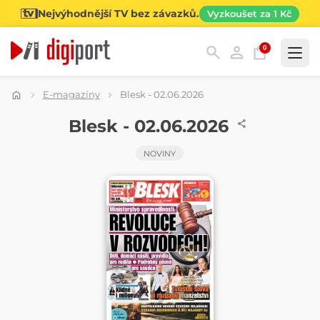
Nejvýhodnější TV bez závazků.
Vyzkoušet za 1 Kč
0
Kategorie
E-magazíny
Blesk - 02.06.2026
NOVINY
Blesk - 02.06.2026
NOVINY