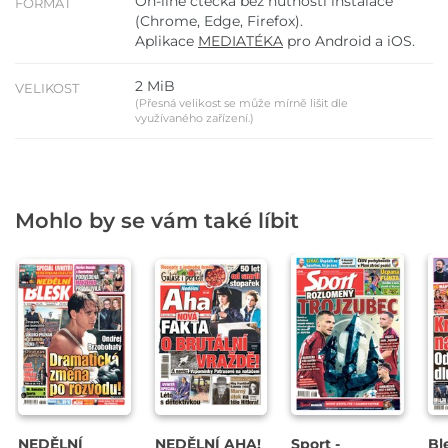
On-line čtečka bez nutnosti instalace
FORMÁT
(Chrome, Edge, Firefox).
Aplikace
MEDIATÉKA
pro Android a iOS.
2 MiB
VELIKOST
(Přesná velikost se může mírně lišit dle
využívaného zařízení.)
Mohlo by se vám také líbit
NEDĚLNÍ
NEDĚLNÍ AHA!
Sport -
Bl