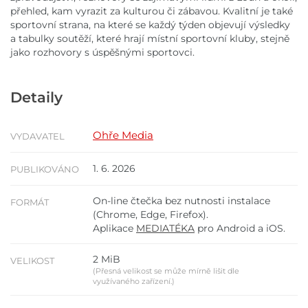
přehled, kam vyrazit za kulturou či zábavou. Kvalitní je také
sportovní strana, na které se každý týden objevují výsledky
a tabulky soutěží, které hrají místní sportovní kluby, stejně
jako rozhovory s úspěšnými sportovci.
Detaily
Ohře Media
VYDAVATEL
1. 6. 2026
PUBLIKOVÁNO
On-line čtečka bez nutnosti instalace
FORMÁT
(Chrome, Edge, Firefox).
Aplikace
MEDIATÉKA
pro Android a iOS.
2 MiB
VELIKOST
(Přesná velikost se může mírně lišit dle
využívaného zařízení.)