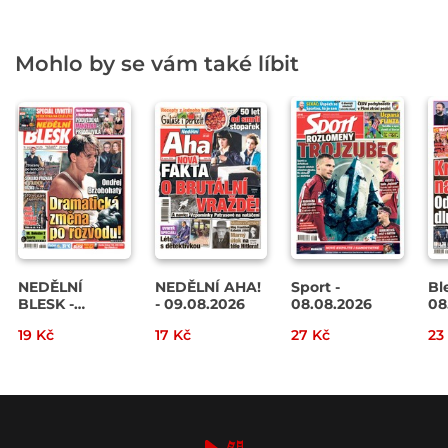
Mohlo by se vám také líbit
NEDĚLNÍ
NEDĚLNÍ AHA!
Sport -
Bl
BLESK -
- 09.08.2026
08.08.2026
08
09.08.2026
19 Kč
17 Kč
27 Kč
23