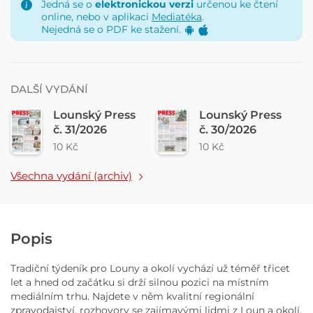
Jedná se o
elektronickou verzi
určenou ke čtení
online, nebo v aplikaci
Mediatéka
.
Nejedná se o PDF ke stažení.
DALŠÍ VYDÁNÍ
Lounský Press
Lounský Press
č. 31/2026
č. 30/2026
10 Kč
10 Kč
Všechna vydání (archiv)
Popis
Tradiční týdeník pro Louny a okolí vychází už téměř třicet
let a hned od začátku si drží silnou pozici na místním
mediálním trhu. Najdete v něm kvalitní regionální
zpravodajství, rozhovory se zajímavými lidmi z Loun a okolí,