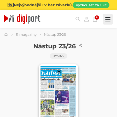
Nejvýhodnější TV bez závazků.
Vyzkoušet za 1 Kč
0
Kategorie
E-magazíny
Nástup 23/26
NOVINY
Nástup 23/26
NOVINY