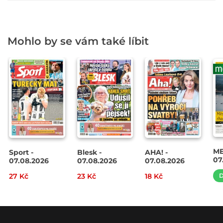
Mohlo by se vám také líbit
ME
Sport -
Blesk -
AHA! -
07
07.08.2026
07.08.2026
07.08.2026
27 Kč
23 Kč
18 Kč
D