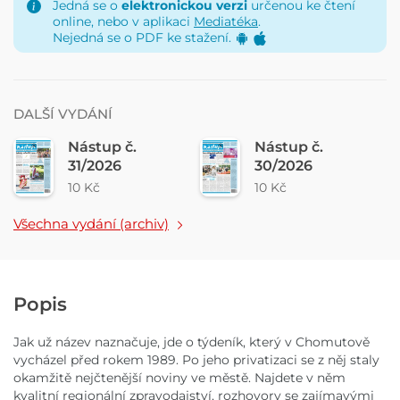
Jedná se o
elektronickou verzi
určenou ke čtení
online, nebo v aplikaci
Mediatéka
.
Nejedná se o PDF ke stažení.
DALŠÍ VYDÁNÍ
Nástup č.
Nástup č.
31/2026
30/2026
10 Kč
10 Kč
Všechna vydání (archiv)
Popis
Jak už název naznačuje, jde o týdeník, který v Chomutově
vycházel před rokem 1989. Po jeho privatizaci se z něj staly
okamžitě nejčtenější noviny ve městě. Najdete v něm
kvalitní regionální zpravodajství, rozhovory se zajímavými