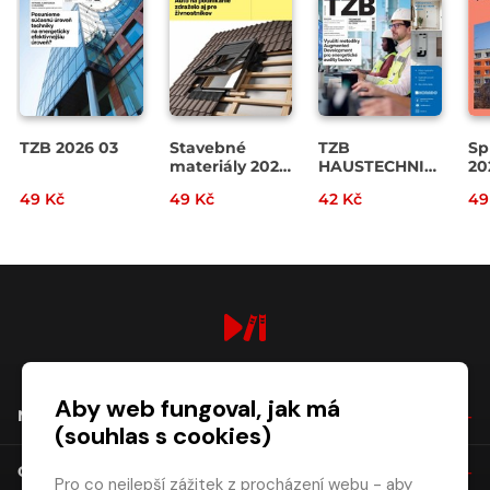
TZB 2026 03
Stavebné
TZB
Sp
materiály 2026
HAUSTECHNIK
20
03
2/2026
49 Kč
49 Kč
42 Kč
49
digiport.cz © 2026
Aby web fungoval, jak má
NÁKUP
(souhlas s cookies)
O SPOLEČNOSTI
Pro co nejlepší zážitek z procházení webu - aby