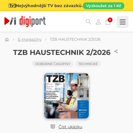
Nejvýhodnější TV bez závazků.
Vyzkoušet za 1 Kč
0
Kategorie
E-magazíny
TZB HAUSTECHNIK 2/2026
ČASOPIS
TZB HAUSTECHNIK 2/2026
ODBORNÉ ČASOPISY
TECHNICKÉ
Číst ukázku