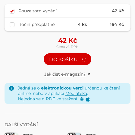
Pouze toto vydání
42 Kč
Roční předplatné
4 ks
164 Kč
42
Kč
Cena vč. DPH
DO KOŠÍKU
Jak číst e-magazín?
Jedná se o
elektronickou verzi
určenou ke čtení
online, nebo v aplikaci
Mediatéka
.
Nejedná se o PDF ke stažení.
DALŠÍ VYDÁNÍ