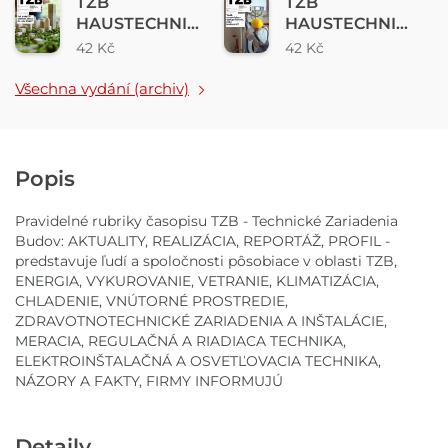
TZB
TZB
HAUSTECHNIK
HAUSTECHNIK
04/2025
3/2025
42 Kč
42 Kč
Všechna vydání (archiv)
Popis
Pravidelné rubriky časopisu TZB - Technické Zariadenia
Budov: AKTUALITY, REALIZÁCIA, REPORTÁŽ, PROFIL -
predstavuje ľudí a spoločnosti pôsobiace v oblasti TZB,
ENERGIA, VYKUROVANIE, VETRANIE, KLIMATIZÁCIA,
CHLADENIE, VNÚTORNÉ PROSTREDIE,
ZDRAVOTNOTECHNICKÉ ZARIADENIA A INŠTALÁCIE,
MERACIA, REGULAČNÁ A RIADIACA TECHNIKA,
ELEKTROINŠTALAČNÁ A OSVETĽOVACIA TECHNIKA,
NÁZORY A FAKTY, FIRMY INFORMUJÚ
Detaily