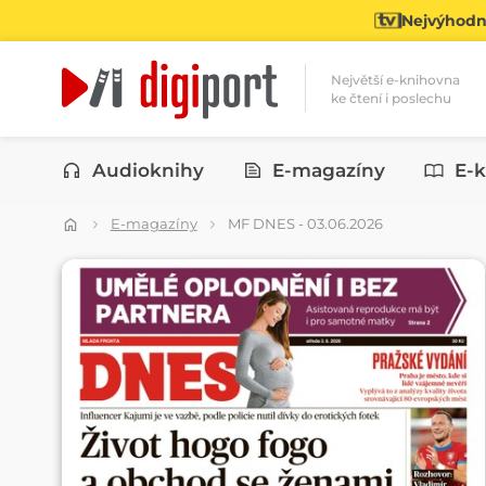
Nejvýhodně
Největší e-knihovna
ke čtení i poslechu
Kategorie
Audioknihy
E-magazíny
E-k
E-magazíny
MF DNES - 03.06.2026