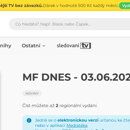
jší TV bez závazků.
Dárek v hodnotě 500 Kč každý měsíc.
Vyz
Vyhledávání
nihy
Ostatní
NOVINY
MF DNES - 03.06.20
NOVINY
Číst můžete až
2
regionální vydání.
Jedná se o
elektronickou verzi
určenou ke čten
nebo v aplikaci
Mediatéka
.