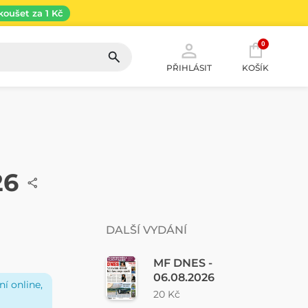
koušet za 1 Kč
0
PŘIHLÁSIT
KOŠÍK
26
DALŠÍ VYDÁNÍ
MF DNES -
06.08.2026
í online,
20 Kč