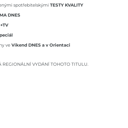
ěřenými spotřebitelskými
TESTY KVALITY
MA DNES
S+TV
peciál
ny ve
Víkend DNES a v Orientaci
Á REGIONÁLNÍ VYDÁNÍ TOHOTO TITULU.