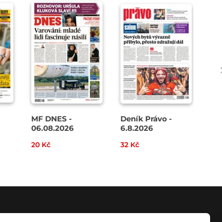
MF DNES -
Deník Právo -
HN 
06.08.2026
6.8.2026
20 Kč
32 Kč
40 