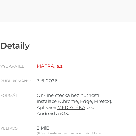
Detaily
MAFRA, a.s.
VYDAVATEL
3. 6. 2026
PUBLIKOVÁNO
On-line čtečka bez nutnosti
FORMÁT
instalace (Chrome, Edge, Firefox).
Aplikace
MEDIATÉKA
pro
Android a iOS.
2 MiB
VELIKOST
(Přesná velikost se může mírně lišit dle