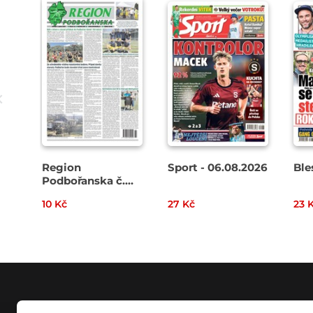
Region
Sport - 06.08.2026
Ble
Podbořanska č.
32/2026
10 Kč
27 Kč
23 