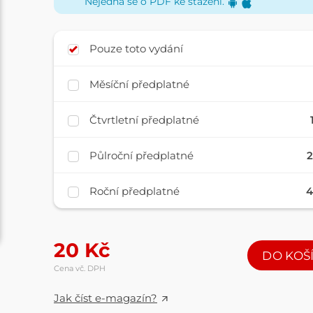
Nejedná se o PDF ke stažení.
Pouze toto vydání
Měsíční předplatné
Čtvrtletní předplatné
Půlroční předplatné
2
Roční předplatné
4
20
Kč
DO KOŠ
Cena vč. DPH
Jak číst e-magazín?