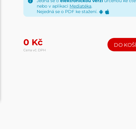
Jedná se o
elektronickou verzi
určenou ke čten
nebo v aplikaci
Mediatéka
.
Nejedná se o PDF ke stažení.
0
Kč
DO KOŠ
Cena vč. DPH