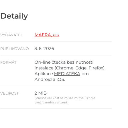
Detaily
MAFRA, a.s.
VYDAVATEL
3. 6. 2026
PUBLIKOVÁNO
On-line čtečka bez nutnosti
FORMÁT
instalace (Chrome, Edge, Firefox).
Aplikace
MEDIATÉKA
pro
Android a iOS.
2 MiB
VELIKOST
(Přesná velikost se může mírně lišit dle
využívaného zařízení.)