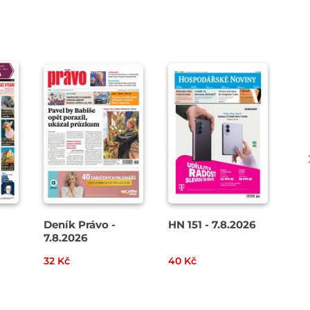
Deník Právo -
HN 151 - 7.8.2026
Den
7.8.2026
8. 
32 Kč
40 Kč
49 