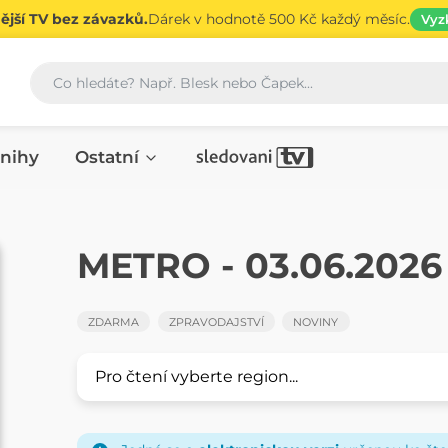
jší TV bez závazků.
Dárek v hodnotě 500 Kč každý měsíc.
Vyz
Vyhledávání
nihy
Ostatní
NOVINY
METRO - 03.06.2026
ZDARMA
ZPRAVODAJSTVÍ
NOVINY
Pro čtení vyberte region...