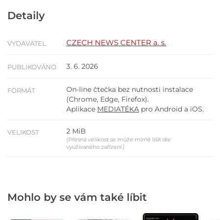
Detaily
CZECH NEWS CENTER a. s.
VYDAVATEL
3. 6. 2026
PUBLIKOVÁNO
On-line čtečka bez nutnosti instalace
FORMÁT
(Chrome, Edge, Firefox).
Aplikace
MEDIATÉKA
pro Android a iOS.
2 MiB
VELIKOST
(Přesná velikost se může mírně lišit dle
využívaného zařízení.)
Mohlo by se vám také líbit