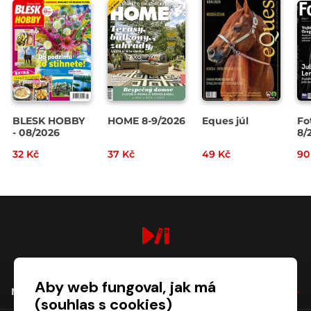
BLESK HOBBY
HOME 8-9/2026
Eques júl
Fo
- 08/2026
8/
32 Kč
37 Kč
49 Kč
90
digiport.cz © 2026
Aby web fungoval, jak má
NÁKUP
(souhlas s cookies)