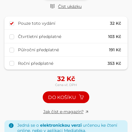
Číst ukázku
Pouze toto vydání
32 Kč
Čtvrtletní předplatné
103 Kč
Půlroční předplatné
191 Kč
Roční předplatné
353 Kč
32
Kč
Cena vč. DPH
DO KOŠÍKU
Jak číst e-magazín?
Jedná se o
elektronickou verzi
určenou ke čtení
online, nebo v aplikaci
Mediatéka
.