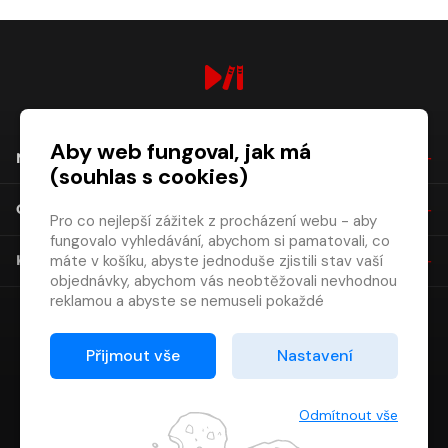
digiport.cz © 2026
Aby web fungoval, jak má
NÁKUP
(souhlas s cookies)
O SPOLEČNOSTI
Pro co nejlepší zážitek z procházení webu - aby
fungovalo vyhledávání, abychom si pamatovali, co
máte v košíku, abyste jednoduše zjistili stav vaší
KONTAKT
objednávky, abychom vás neobtěžovali nevhodnou
reklamou a abyste se nemuseli pokaždé
přihlašovat.
Proto od vás potřebujeme souhlas se
Přijmout vše
Nastavení
zpracováním souborů cookies
, tj. malých souborů,
které se dočasně ukládají ve vašem prohlížeči.
Děkujeme, že nám ho dáte a pomůžete nám tak
Odmítnout vše
web zlepšovat.