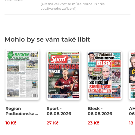
(Přesná velikost se může mírně lišit dle
využívaného zařízení.)
Mohlo by se vám také líbit
Region
Sport -
Blesk -
AH
Podbořanska
06.08.2026
06.08.2026
06
č. 32/2026
10 Kč
27 Kč
23 Kč
18