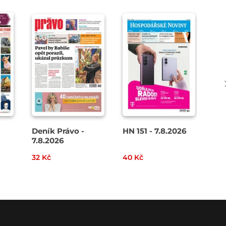
Deník Právo -
HN 151 - 7.8.2026
Den
7.8.2026
8. 
32 Kč
40 Kč
49 