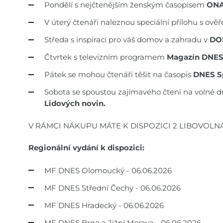
Pondělí s nejčtenějším ženským časopisem
ONA
V úterý čtenáři naleznou speciální přílohu s ov
Středa s inspirací pro váš domov a zahradu v
DO
Čtvrtek s televizním programem
Magazín DNE
Pátek se mohou čtenáři těšit na časopis
DNES S
Sobota se spoustou zajímavého čtení na volné d
Lidových novin.
V RÁMCI NÁKUPU MÁTE K DISPOZICI 2 LIBOVOLN
Regionální vydání k dispozici:
MF DNES Olomoucký - 06.06.2026
MF DNES Střední Čechy - 06.06.2026
MF DNES Hradecký - 06.06.2026
MF DNES Brno a Jižní Morava - 06.06.2026