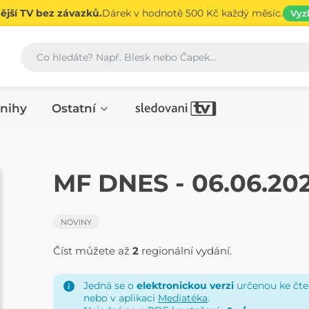
jší TV bez závazků.
Dárek v hodnotě 500 Kč každý měsíc.
Vyz
Vyhledávání
nihy
Ostatní
NOVINY
MF DNES - 06.06.20
NOVINY
Číst můžete až
2
regionální vydání.
Jedná se o
elektronickou verzi
určenou ke čten
nebo v aplikaci
Mediatéka
.