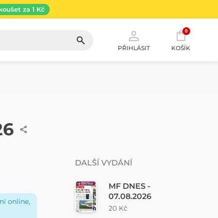
koušet za 1 Kč
0
PŘIHLÁSIT
KOŠÍK
26
DALŠÍ VYDÁNÍ
MF DNES -
07.08.2026
í online,
20 Kč