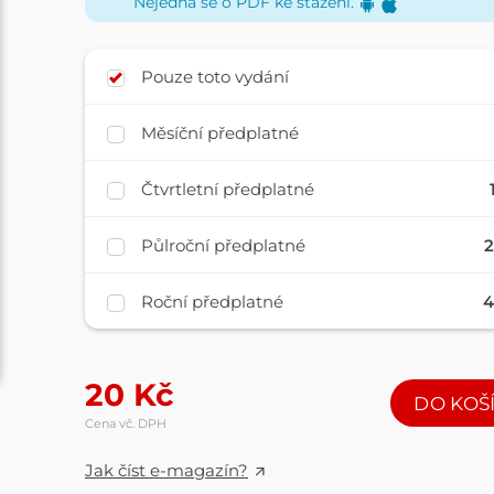
Nejedná se o PDF ke stažení.
Pouze toto vydání
Měsíční předplatné
Čtvrtletní předplatné
Půlroční předplatné
2
Roční předplatné
4
20
Kč
DO KOŠ
Cena vč. DPH
Jak číst e-magazín?