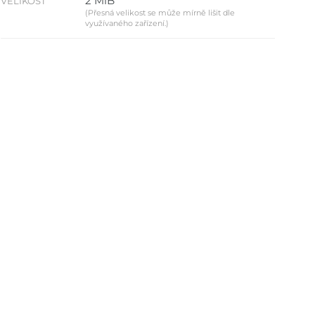
2 MiB
VELIKOST
(Přesná velikost se může mírně lišit dle
využívaného zařízení.)