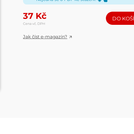
37
Kč
DO KOŠ
Cena vč. DPH
Jak číst e-magazín?