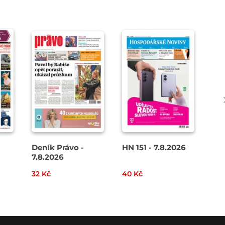
Deník Právo -
HN 151 - 7.8.2026
Den
7.8.2026
8. 
32 Kč
40 Kč
49 