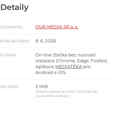
Detaily
OUR MEDIA SR a. s.
VYDAVATEL
8. 6. 2026
PUBLIKOVÁNO
On-line čtečka bez nutnosti
FORMÁT
instalace (Chrome, Edge, Firefox).
Aplikace
MEDIATÉKA
pro
Android a iOS.
2 MiB
VELIKOST
(Přesná velikost se může mírně lišit dle
využívaného zařízení.)