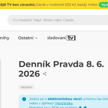
jší TV bez závazků.
Dárek v hodnotě 500 Kč každý měsíc.
Vyz
Vyhledávání
nihy
Ostatní
NOVINY
Denník Pravda 8. 6.
2026
NOVINY
Jedná se o
elektronickou verzi
určenou ke čten
nebo v aplikaci
Mediatéka
.
Nejedná se o PDF ke stažení.