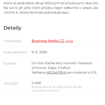
které se podrobně věnují klíčovým průmyslovým oborům.
Na své si při jeho čtení přijdou nejen odborníci z praxe, ale
všichni ti, které technika jednoduše baví.
Detaily
Business Media CZ, s.r.o.
VYDAVATEL
9. 6. 2026
PUBLIKOVÁNO
On-line čtečka bez nutnosti instalace
FORMÁT
(Chrome, Edge, Firefox).
Aplikace
MEDIATÉKA
pro Android a iOS.
2 MiB
VELIKOST
(Přesná velikost se může mírně lišit dle
využívaného zařízení.)