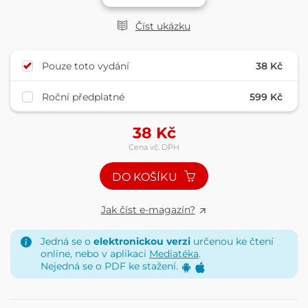
Číst ukázku
Pouze toto vydání
38 Kč
Roční předplatné
599 Kč
38
Kč
Cena vč. DPH
DO KOŠÍKU
Jak číst e-magazín?
Jedná se o
elektronickou verzi
určenou ke čtení
online, nebo v aplikaci
Mediatéka
.
Nejedná se o PDF ke stažení.