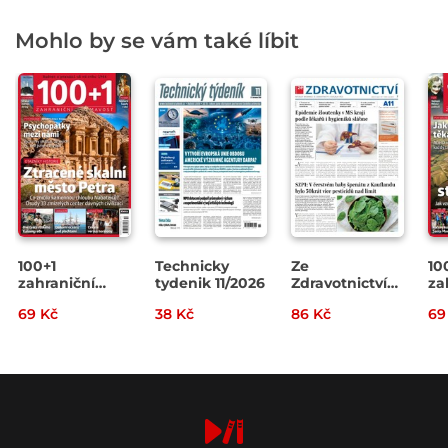
Mohlo by se vám také líbit
100+1
Technicky
Ze
10
zahraniční
tydenik 11/2026
Zdravotnictví
za
zajímavost
7/2026
za
69 Kč
38 Kč
86 Kč
69
14/2026
13