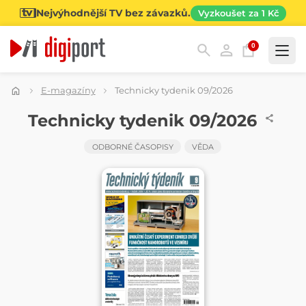
Nejvýhodnější TV bez závazků.
Vyzkoušet za 1 Kč
0
Kategorie
E-magazíny
Technicky tydenik 09/2026
ČASOPIS
Technicky tydenik 09/2026
ODBORNÉ ČASOPISY
VĚDA