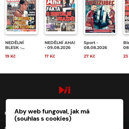
NEDĚLNÍ
NEDĚLNÍ AHA!
Sport -
Bl
BLESK -
- 09.08.2026
08.08.2026
08
09.08.2026
19 Kč
17 Kč
27 Kč
23
digiport.cz © 2026
Aby web fungoval, jak má
NÁKUP
(souhlas s cookies)
O SPOLEČNOSTI