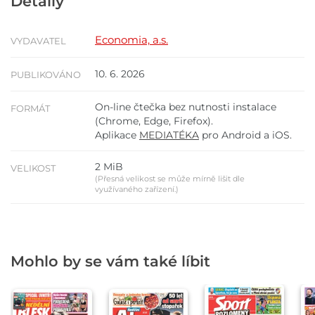
Detaily
Economia, a.s.
VYDAVATEL
10. 6. 2026
PUBLIKOVÁNO
On-line čtečka bez nutnosti instalace
FORMÁT
(Chrome, Edge, Firefox).
Aplikace
MEDIATÉKA
pro Android a iOS.
2 MiB
VELIKOST
(Přesná velikost se může mírně lišit dle
využívaného zařízení.)
Mohlo by se vám také líbit