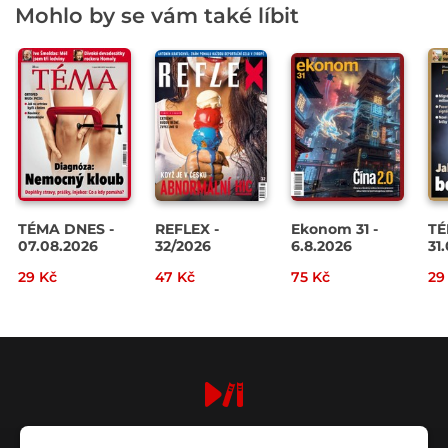
Mohlo by se vám také líbit
TÉMA DNES -
REFLEX -
Ekonom 31 -
TÉ
07.08.2026
32/2026
6.8.2026
31
29 Kč
47 Kč
75 Kč
29
digiport.cz © 2026