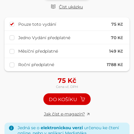
Číst ukázku
Pouze toto vydání
75 Kč
Jedno Vydání předplatné
70 Kč
Měsíční předplatné
149 Kč
Roční předplatné
1788 Kč
75
Kč
Cena vč. DPH
DO KOŠÍKU
Jak číst e-magazín?
Jedná se o
elektronickou verzi
určenou ke čtení
online, nebo v aplikaci
Mediatéka
.