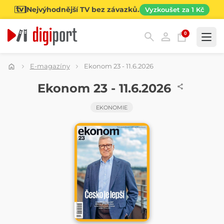
Nejvýhodnější TV bez závazků.
Vyzkoušet za 1 Kč
0
Kategorie
E-magazíny
Ekonom 23 - 11.6.2026
ČASOPIS
Ekonom 23 - 11.6.2026
EKONOMIE