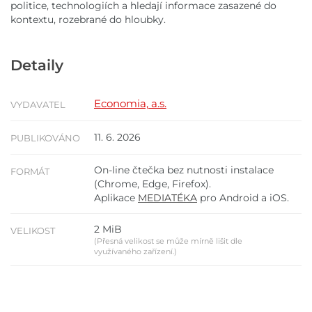
politice, technologiích a hledají informace zasazené do
kontextu, rozebrané do hloubky.
Detaily
Economia, a.s.
VYDAVATEL
11. 6. 2026
PUBLIKOVÁNO
On-line čtečka bez nutnosti instalace
FORMÁT
(Chrome, Edge, Firefox).
Aplikace
MEDIATÉKA
pro Android a iOS.
2 MiB
VELIKOST
(Přesná velikost se může mírně lišit dle
využívaného zařízení.)